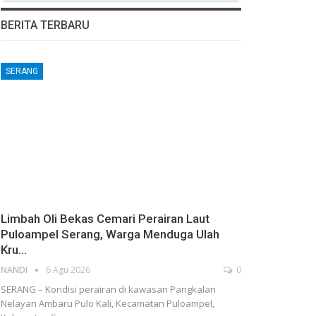
BERITA TERBARU
SERANG
Limbah Oli Bekas Cemari Perairan Laut
Puloampel Serang, Warga Menduga Ulah
Kru…
NANDI
6 Agu 2026
0
SERANG – Kondisi perairan di kawasan Pangkalan
Nelayan Ambaru Pulo Kali, Kecamatan Puloampel,