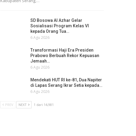
Kabupaten Serang,…
SD Bosowa Al Azhar Gelar
Sosialisasi Program Kelas VI
kepada Orang Tua…
6 Agu 2026
Transformasi Haji Era Presiden
Prabowo Berbuah Rekor Kepuasan
Jemaah…
6 Agu 2026
Mendekati HUT RI ke-81, Dua Napiter
di Lapas Serang Ikrar Setia kepada…
6 Agu 2026
PREV
NEXT
1 dari 14,981