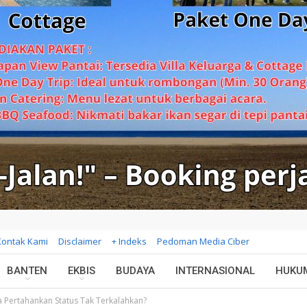
Kontak Kami
Disclaimer
+ Indeks
Pedoman Media Ciber
BANTEN
EKBIS
BUDAYA
INTERNASIONAL
HUKU
Pertahankan Status Tak Terkalahkan?