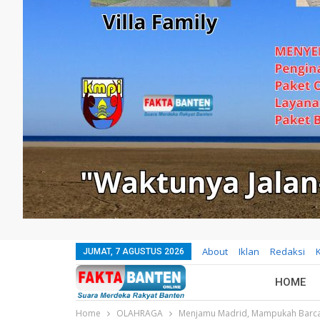
About
Iklan
Redaksi
JUMAT, 7 AGUSTUS 2026
HOME
Home
OLAHRAGA
Menjamu Madrid, Mampukah Barca 