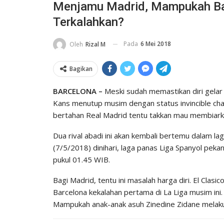
Menjamu Madrid, Mampukah Bar
Terkalahkan?
Pada
6 Mei 2018
Oleh
Rizal M
Bagikan
BARCELONA –
Meski sudah memastikan diri gelar j
Kans menutup musim dengan status invincible cha
bertahan Real Madrid tentu takkan mau membiark
Dua rival abadi ini akan kembali bertemu dalam lag
(7/5/2018) dinihari, laga panas Liga Spanyol peka
pukul 01.45 WIB.
Bagi Madrid, tentu ini masalah harga diri. El Cl
Barcelona kekalahan pertama di La Liga musim ini.
Mampukah anak-anak asuh Zinedine Zidane melak