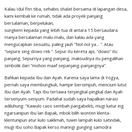
Kalau Idul fitri tiba, sehabis shalat bersama di lapangan desa,
kami kembali ke rumah, tidak ada proyek panjang
bersalaman, berpelukan,
sungkem kepada yang lebih tua di antara 15 bersaudara.
Hanya bersalaman malu-malu, dan kalau ada yang
mengucapkan sesuatu, paling jauh “Nol-nol ya… “. Atau
“sepure sing dowo rek “. Sepur itu kereta api, “dowo” itu
panjang. Sepurnya yang panjang, maksudnya itu pengalihan
simbolik dari “mohon maaf sepanjang-panjangnya”.
Bahkan kepada Ibu dan Ayah. Karena saya lama di Yogya,
pernah saya membungkuk, hampir bersimpuh, mencium lutut
Ibu dan Ayah. Tapi Ibu tertawa terpingkal-pingkal dan Ayah
tersenyum-senyum. Padahal sudah saya hapalkan narasi
adiluhung: “Kawulo caos sembah pangabekti, mugi katur ing
ngarsanipun Ibu lan Bapak, mbok bilih wonten klenta-
klentunipun atur kulo saklimah, tuwin lampah kulo satindak,
mugi Ibu soho Bapak kerso maringi gunging samodra