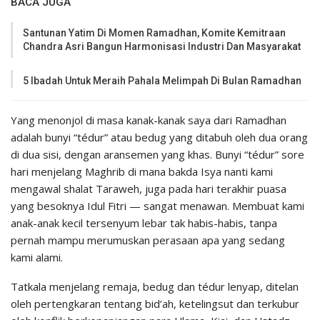
BACA JUGA
Santunan Yatim Di Momen Ramadhan, Komite Kemitraan
Chandra Asri Bangun Harmonisasi Industri Dan Masyarakat
5 Ibadah Untuk Meraih Pahala Melimpah Di Bulan Ramadhan
Yang menonjol di masa kanak-kanak saya dari Ramadhan
adalah bunyi “tédur” atau bedug yang ditabuh oleh dua orang
di dua sisi, dengan aransemen yang khas. Bunyi “tédur” sore
hari menjelang Maghrib di mana bakda Isya nanti kami
mengawal shalat Taraweh, juga pada hari terakhir puasa
yang besoknya Idul Fitri — sangat menawan. Membuat kami
anak-anak kecil tersenyum lebar tak habis-habis, tanpa
pernah mampu merumuskan perasaan apa yang sedang
kami alami.
Tatkala menjelang remaja, bedug dan tédur lenyap, ditelan
oleh pertengkaran tentang bid’ah, ketelingsut dan terkubur