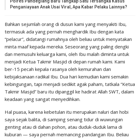
Polres Pandeglang Baru Tangkap Satu Tersangka Kasus
Penganiayaan Anak Usai Viral, Apa Kabar Pelaku Lainnya?
Bahkan sejumlah orang di dusun kami yang menyakiti Ibu,
termasuk ada yang pernah menghardik Ibu dengan kata
“pelacur”, didatangi rumahnya oleh beliau untuk menyatakan
minta maaf kepada mereka. Seseorang yang paling dengki
dan memusuhi keluarga kami, oleh Ibu malah diminta untuk
menjadi Ketua Takmir Masjid di depan rumah kami. Kami
ber-15 pecah kepala rasanya oleh kemurahan dan
kebijaksanaan radikal Ibu. Dua hari kemudian kami semakin
kebingungan, tapi menjadi sedikit agak paham, tatkala “Ketua
Takmir Masjid” baru itu dipanggil ke hadirat Allah SWT, dalam
keadaan yang sangat menyedihkan.
Hal puasa, karena kebetulan itu merupakan naluri dan hobi
saya sejak balita, di samping senang tidur di wuwungan
genting atau di dahan pohon, atau duduk-duduk lama di
kuburan — saya pernah memancing pandangan Ibu. Beliau