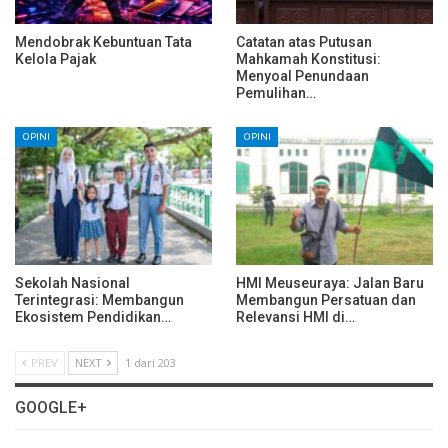
Mendobrak Kebuntuan Tata
Catatan atas Putusan
Kelola Pajak
Mahkamah Konstitusi:
Menyoal Penundaan
Pemulihan…
OPINI
OPINI
Sekolah Nasional
HMI Meuseuraya: Jalan Baru
Terintegrasi: Membangun
Membangun Persatuan dan
Ekosistem Pendidikan…
Relevansi HMI di…
PREV
NEXT
1 dari 203
GOOGLE+