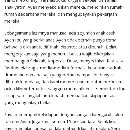
sampai 40 orang. Termasuk Guru-guru Sekolah dan anak-
anak yatim. Ayah menyekolahkan mereka, mendirikan rumah-
rumah sederhana mereka, dan mengupayakan pekerjaan
mereka.
Sebagaimana lazimnya manusia, ada sejumlah anak asuh
Ayah Ibu yang berkhianat. Ayah tidak pernah punya tema
bahwa ia dikhianati, difitnah, disantet atau dibunuh. Beliau
mengerjakan saja yang menurut beliau wajib dikerjakan:
membangun Sekolah, Koperasi Desa, menyediakan fasilitas-
fasilitas olahraga, media-media informasi, kesenian Hadrah,
drumband dan apa saja yang beliau mampu. Ibu banyak
difitnah luar biasa, dan kami memerlukan maraton berpuluh-
puluh kilometer untuk sanggup memaafkan — sementara Ibu
cukup satu langkah untuk pasti memaafkan siapapun saja
yang menganiaya beliau.
Saya menempuh kehidupan dengan sangat dipengaruhi oleh
Ibu dan Ayah. Juga kami semua 15 bersaudara. Sejak kecil
saya menjalani puasa, di dalam atau di luar Ramadlan, Senin