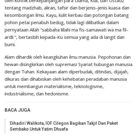
oleh konflik berkepanjangan para Ulama, Kiai, dan Ustadz
tentang madzhab, aliran, tafsir dan berjenis-jenis kuasa dan
kesombongan ilmu. Kayu, kulit kerbau dan potongan batang
pohon petai penabuh bedug, tidak lagi dilibatkan dalam
pernyataan Allah “sabbaha lillahi ma fis-samawati wa ma fil-
ardli “, bertasbih kepada-Ku semua yang ada di langit dan
bumi.
Alam dihardik oleh keangkuhan ilmu manusia. Pepohonan dan
hewan disingkirkan oleh supremasi Syariat hubungan manusia
dengan Tuhan. Kekayaan alam diperbudak, ditindas, dijajah,
dikuras dan dihabiskan oleh kehebatan peradaban manusia
untuk membangun materialisme, teknologisme,
industrialisme, dan hedonisme.
BACA JUGA
Dihadiri Walikota, IOF Cilegon Bagikan Takjil Dan Paket
Sembako Untuk Yatim Dhuafa