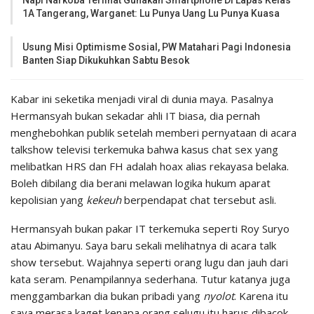
Napi Narkoba Terlihat Gunakan Smartphone Di Lapas Kelas
1A Tangerang, Warganet: Lu Punya Uang Lu Punya Kuasa
Usung Misi Optimisme Sosial, PW Matahari Pagi Indonesia
Banten Siap Dikukuhkan Sabtu Besok
Kabar ini seketika menjadi viral di dunia maya. Pasalnya
Hermansyah bukan sekadar ahli IT biasa, dia pernah
menghebohkan publik setelah memberi pernyataan di acara
talkshow televisi terkemuka bahwa kasus chat sex yang
melibatkan HRS dan FH adalah hoax alias rekayasa belaka.
Boleh dibilang dia berani melawan logika hukum aparat
kepolisian yang
kekeuh
berpendapat chat tersebut asli.
Hermansyah bukan pakar IT terkemuka seperti Roy Suryo
atau Abimanyu. Saya baru sekali melihatnya di acara talk
show tersebut. Wajahnya seperti orang lugu dan jauh dari
kata seram. Penampilannya sederhana. Tutur katanya juga
menggambarkan dia bukan pribadi yang
nyolot
. Karena itu
saya merasa kaget kenapa orang selugu itu harus dibacok