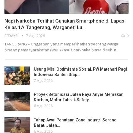
Napi Narkoba Terlihat Gunakan Smartphone di Lapas
Kelas 1A Tangerang, Warganet: Lu…
REDAKSI
7 Agu 2026
0
TANGERANG – Unggahan yang memperlihatkan seorang warga
binaan pemasyarakatan (WBP) kasus narkotika biasa disebut…
Usung Misi Optimisme Sosial, PW Matahari Pagi
Indonesia Banten Siap…
7 Agu 2026
Proyek Betonisasi Jalan Raya Anyer Memakan
Korban, Motor Tabrak Safety…
6 Agu 2026
Tahap Awal Penataan Zona Industri Serang
Barat, Jalan…
6 Agu 2026