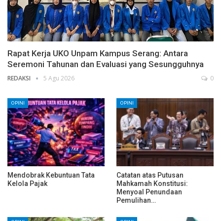
Rapat Kerja UKO Unpam Kampus Serang: Antara
Seremoni Tahunan dan Evaluasi yang Sesungguhnya
REDAKSI
5 Agu 2026
0
OPINI
OPINI
Mendobrak Kebuntuan Tata
Catatan atas Putusan
Kelola Pajak
Mahkamah Konstitusi:
Menyoal Penundaan
Pemulihan…