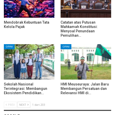
Mendobrak Kebuntuan Tata
Catatan atas Putusan
Kelola Pajak
Mahkamah Konstitusi:
Menyoal Penundaan
Pemulihan…
OPINI
OPINI
Sekolah Nasional
HMI Meuseuraya: Jalan Baru
Terintegrasi: Membangun
Membangun Persatuan dan
Ekosistem Pendidikan…
Relevansi HMI di…
PREV
NEXT
1 dari 203