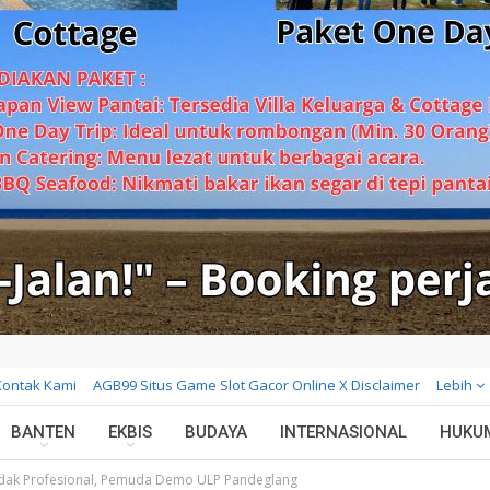
Kontak Kami
AGB99 Situs Game Slot Gacor Online X Disclaimer
Lebih
BANTEN
EKBIS
BUDAYA
INTERNASIONAL
HUKU
idak Profesional, Pemuda Demo ULP Pandeglang