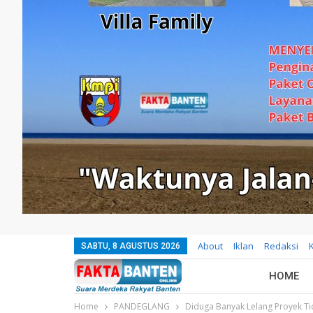
About
Iklan
Redaksi
SABTU, 8 AGUSTUS 2026
HOME
Home
PANDEGLANG
Diduga Banyak Lelang Proyek T