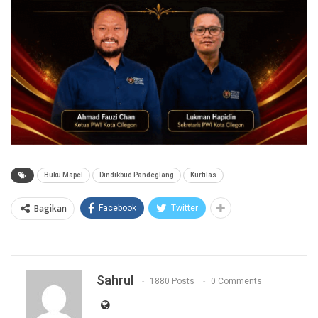
Buku Mapel
Dindikbud Pandeglang
Kurtilas
Bagikan
Facebook
Twitter
Sahrul
1880 Posts
0 Comments