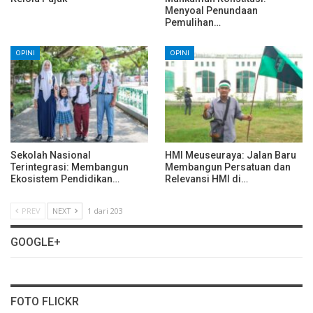
Menyoal Penundaan
Pemulihan…
OPINI
OPINI
Sekolah Nasional
HMI Meuseuraya: Jalan Baru
Terintegrasi: Membangun
Membangun Persatuan dan
Ekosistem Pendidikan…
Relevansi HMI di…
PREV
NEXT
1 dari 203
GOOGLE+
FOTO FLICKR