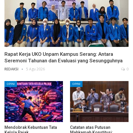
Rapat Kerja UKO Unpam Kampus Serang: Antara
Seremoni Tahunan dan Evaluasi yang Sesungguhnya
REDAKSI
5 Agu 2026
0
OPINI
OPINI
Mendobrak Kebuntuan Tata
Catatan atas Putusan
Kelola Pajak
Mahkamah Konstitusi: