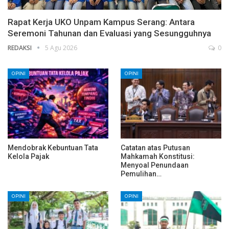
Rapat Kerja UKO Unpam Kampus Serang: Antara
Seremoni Tahunan dan Evaluasi yang Sesungguhnya
REDAKSI
5 Agu 2026
0
OPINI
OPINI
Mendobrak Kebuntuan Tata
Catatan atas Putusan
Kelola Pajak
Mahkamah Konstitusi:
Menyoal Penundaan
Pemulihan…
OPINI
OPINI