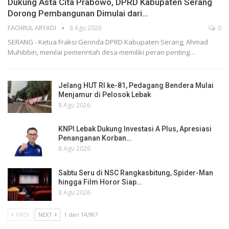
Dukung Asta Cita Prabowo, DPRD Kabupaten Serang
Dorong Pembangunan Dimulai dari…
FACHRUL ARYADI
8 Agu 2026
0
SERANG - Ketua Fraksi Gerinda DPRD Kabupaten Serang, Ahmad
Muhibbin, menilai pemerintah desa memiliki peran penting…
Jelang HUT RI ke-81, Pedagang Bendera Mulai
Menjamur di Pelosok Lebak
8 Agu 2026
KNPI Lebak Dukung Investasi A Plus, Apresiasi
Penanganan Korban…
8 Agu 2026
Sabtu Seru di NSC Rangkasbitung, Spider-Man
hingga Film Horor Siap…
8 Agu 2026
PREV
NEXT
1 dari 14,987