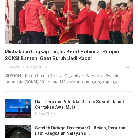
Misbakhun Ungkap Tugas Berat Robinsar Pimpin
SOKSI Banten: Gaet Buruh Jadi Kader
REDAKSI
8 Agu 2026
0
CILEGON – Ketua Umum Sentral Organisasi Karyawan Swadiri
Indonesia (SOKSI), Mukhamad Misbakhun, mengungkap tugas…
Dari Gerakan Politik ke Ormas Sosial: Dahnil
Ceritakan Awal Mula…
8 Agu 2026
Setelah Diduga Tercemar Oli Bekas, Perairan
Laut Pangkalan Nelayan di…