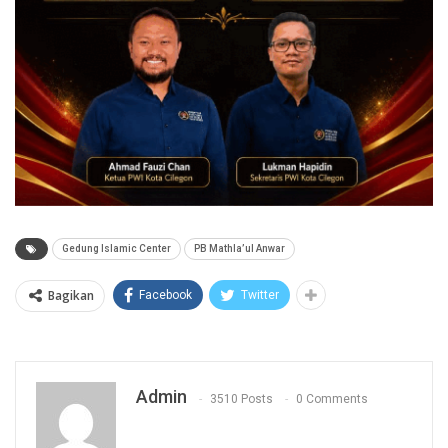
Gedung Islamic Center
PB Mathla’ul Anwar
Bagikan
Facebook
Twitter
Admin
3510 Posts
0 Comments