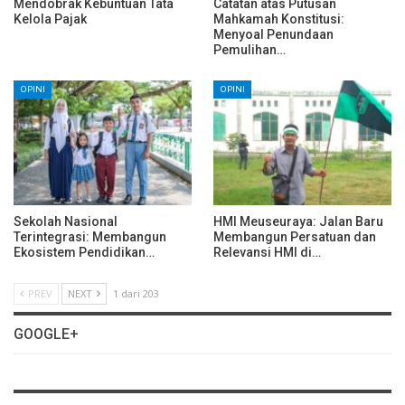
Mendobrak Kebuntuan Tata
Catatan atas Putusan
Kelola Pajak
Mahkamah Konstitusi:
Menyoal Penundaan
Pemulihan…
OPINI
OPINI
Sekolah Nasional
HMI Meuseuraya: Jalan Baru
Terintegrasi: Membangun
Membangun Persatuan dan
Ekosistem Pendidikan…
Relevansi HMI di…
PREV
NEXT
1 dari 203
GOOGLE+