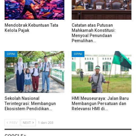
Mendobrak Kebuntuan Tata
Catatan atas Putusan
Kelola Pajak
Mahkamah Konstitusi:
Menyoal Penundaan
Pemulihan…
OPINI
OPINI
Sekolah Nasional
HMI Meuseuraya: Jalan Baru
Terintegrasi: Membangun
Membangun Persatuan dan
Ekosistem Pendidikan…
Relevansi HMI di…
PREV
NEXT
1 dari 203