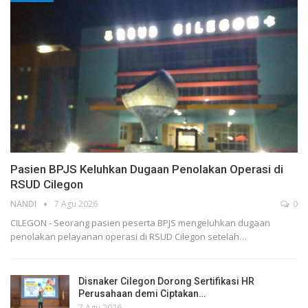
Pasien BPJS Keluhkan Dugaan Penolakan Operasi di
RSUD Cilegon
NANDI
7 Agu 2026
0
CILEGON - Seorang pasien peserta BPJS mengeluhkan dugaan
penolakan pelayanan operasi di RSUD Cilegon setelah…
Disnaker Cilegon Dorong Sertifikasi HR
Perusahaan demi Ciptakan…
7 Agu 2026