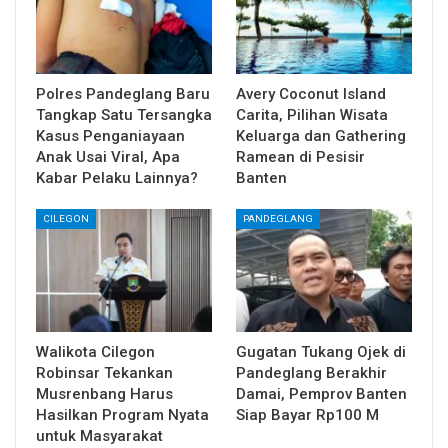
Polres Pandeglang Baru
Avery Coconut Island
Tangkap Satu Tersangka
Carita, Pilihan Wisata
Kasus Penganiayaan
Keluarga dan Gathering
Anak Usai Viral, Apa
Ramean di Pesisir
Kabar Pelaku Lainnya?
Banten
CILEGON
PANDEGLANG
Walikota Cilegon
Gugatan Tukang Ojek di
Robinsar Tekankan
Pandeglang Berakhir
Musrenbang Harus
Damai, Pemprov Banten
Hasilkan Program Nyata
Siap Bayar Rp100 M
untuk Masyarakat