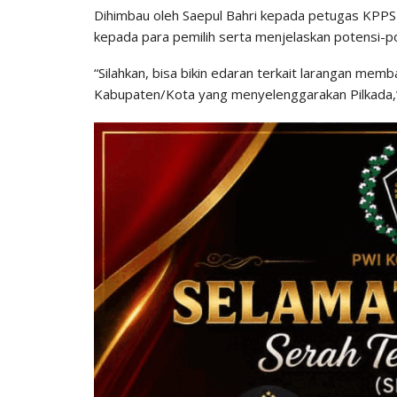
Dihimbau oleh Saepul Bahri kepada petugas KPPS 
kepada para pemilih serta menjelaskan potensi-pot
“Silahkan, bisa bikin edaran terkait larangan mem
Kabupaten/Kota yang menyelenggarakan Pilkada,