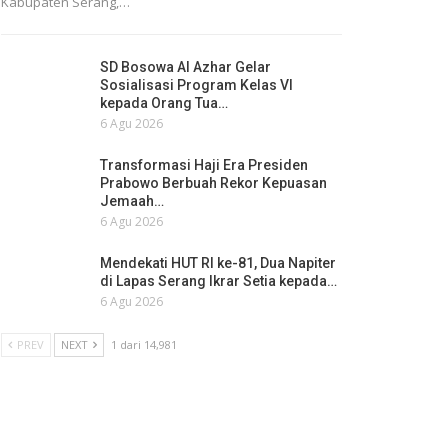
Kabupaten Serang,…
SD Bosowa Al Azhar Gelar
Sosialisasi Program Kelas VI
kepada Orang Tua…
6 Agu 2026
Transformasi Haji Era Presiden
Prabowo Berbuah Rekor Kepuasan
Jemaah…
6 Agu 2026
Mendekati HUT RI ke-81, Dua Napiter
di Lapas Serang Ikrar Setia kepada…
6 Agu 2026
PREV
NEXT
1 dari 14,981