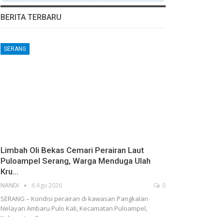
BERITA TERBARU
SERANG
Limbah Oli Bekas Cemari Perairan Laut
Puloampel Serang, Warga Menduga Ulah
Kru…
NANDI
6 Agu 2026
0
SERANG – Kondisi perairan di kawasan Pangkalan
Nelayan Ambaru Pulo Kali, Kecamatan Puloampel,