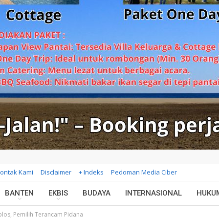
ontak Kami
Disclaimer
+ Indeks
Pedoman Media Ciber
BANTEN
EKBIS
BUDAYA
INTERNASIONAL
HUKU
los, Pemilih Terancam Pidana