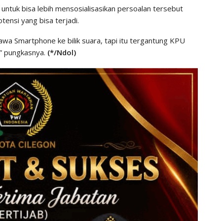
untuk bisa lebih mensosialisasikan persoalan tersebut
ensi yang bisa terjadi.
bawa Smartphone ke bilik suara, tapi itu tergantung KPU
” pungkasnya.
(*/Ndol)