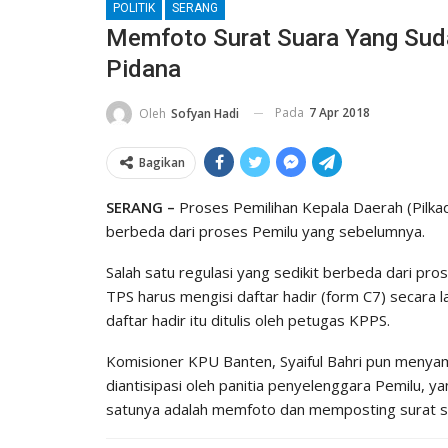
POLITIK
SERANG
Memfoto Surat Suara Yang Suda
Pidana
Pada
7 Apr 2018
Oleh
Sofyan Hadi
Bagikan
SERANG –
Proses Pemilihan Kepala Daerah (Pilka
berbeda dari proses Pemilu yang sebelumnya.
Salah satu regulasi yang sedikit berbeda dari pro
TPS harus mengisi daftar hadir (form C7) secara 
daftar hadir itu ditulis oleh petugas KPPS.
Komisioner KPU Banten, Syaiful Bahri pun menya
diantisipasi oleh panitia penyelenggara Pemilu, y
satunya adalah memfoto dan memposting surat su