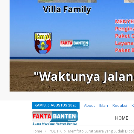
About
Iklan
Redaksi
K
KAMIS, 6 AGUSTUS 2026
HOME
Home
POLITIK
Memfoto Surat Suara yang Sudah Dicob