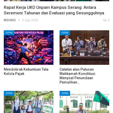
Rapat Kerja UKO Unpam Kampus Serang: Antara
Seremoni Tahunan dan Evaluasi yang Sesungguhnya
REDAKSI
5 Agu 2026
0
OPINI
OPINI
Mendobrak Kebuntuan Tata
Catatan atas Putusan
Kelola Pajak
Mahkamah Konstitusi:
Menyoal Penundaan
Pemulihan…
OPINI
OPINI