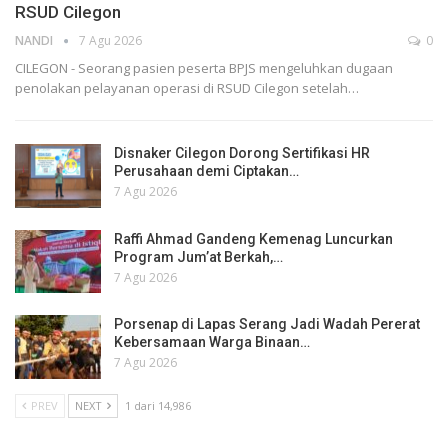
RSUD Cilegon
NANDI
7 Agu 2026
0
CILEGON - Seorang pasien peserta BPJS mengeluhkan dugaan
penolakan pelayanan operasi di RSUD Cilegon setelah…
Disnaker Cilegon Dorong Sertifikasi HR
Perusahaan demi Ciptakan…
7 Agu 2026
Raffi Ahmad Gandeng Kemenag Luncurkan
Program Jum’at Berkah,…
7 Agu 2026
Porsenap di Lapas Serang Jadi Wadah Pererat
Kebersamaan Warga Binaan…
7 Agu 2026
PREV
NEXT
1 dari 14,986