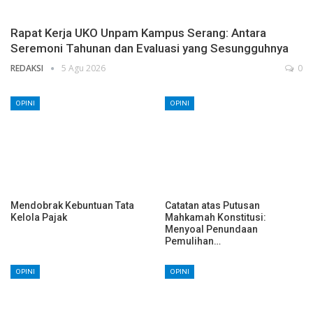
Rapat Kerja UKO Unpam Kampus Serang: Antara
Seremoni Tahunan dan Evaluasi yang Sesungguhnya
REDAKSI
5 Agu 2026
0
OPINI
OPINI
Mendobrak Kebuntuan Tata
Catatan atas Putusan
Kelola Pajak
Mahkamah Konstitusi:
Menyoal Penundaan
Pemulihan…
OPINI
OPINI