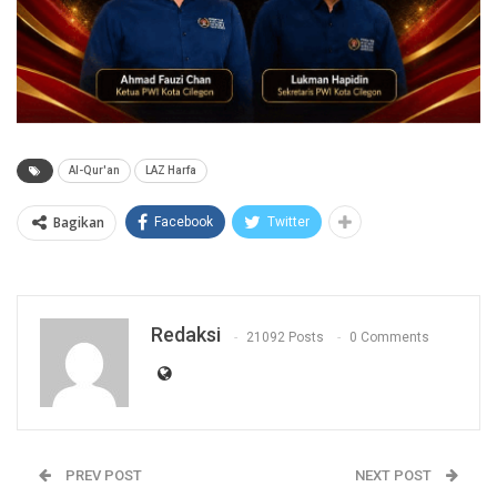
Al-Qur'an
LAZ Harfa
Bagikan
Facebook
Twitter
Redaksi
21092 Posts
0 Comments
PREV POST
NEXT POST