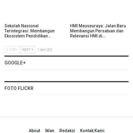
Sekolah Nasional
HMI Meuseuraya: Jalan Baru
Terintegrasi: Membangun
Membangun Persatuan dan
Ekosistem Pendidikan…
Relevansi HMI di…
PREV
NEXT
1 dari 203
GOOGLE+
FOTO FLICKR
About
Iklan
Redaksi
Kontak Kami