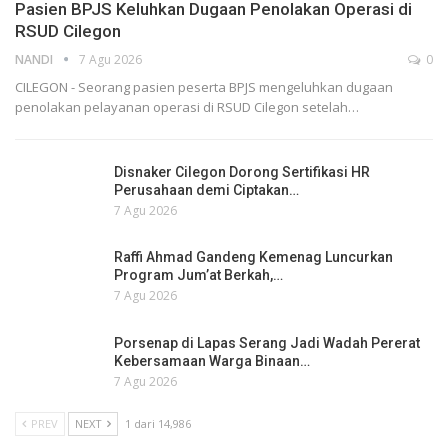
Pasien BPJS Keluhkan Dugaan Penolakan Operasi di
RSUD Cilegon
NANDI
7 Agu 2026
0
CILEGON - Seorang pasien peserta BPJS mengeluhkan dugaan
penolakan pelayanan operasi di RSUD Cilegon setelah…
Disnaker Cilegon Dorong Sertifikasi HR
Perusahaan demi Ciptakan…
7 Agu 2026
Raffi Ahmad Gandeng Kemenag Luncurkan
Program Jum’at Berkah,…
7 Agu 2026
Porsenap di Lapas Serang Jadi Wadah Pererat
Kebersamaan Warga Binaan…
7 Agu 2026
PREV
NEXT
1 dari 14,986