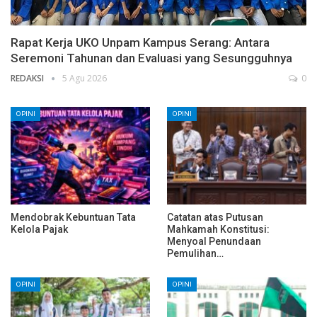
Rapat Kerja UKO Unpam Kampus Serang: Antara
Seremoni Tahunan dan Evaluasi yang Sesungguhnya
REDAKSI
5 Agu 2026
0
OPINI
OPINI
Mendobrak Kebuntuan Tata
Catatan atas Putusan
Kelola Pajak
Mahkamah Konstitusi:
Menyoal Penundaan
Pemulihan…
OPINI
OPINI