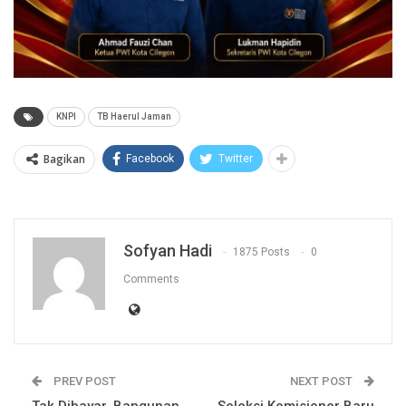
KNPI
TB Haerul Jaman
Bagikan
Facebook
Twitter
Sofyan Hadi
1875 Posts
0
Comments
PREV POST
NEXT POST