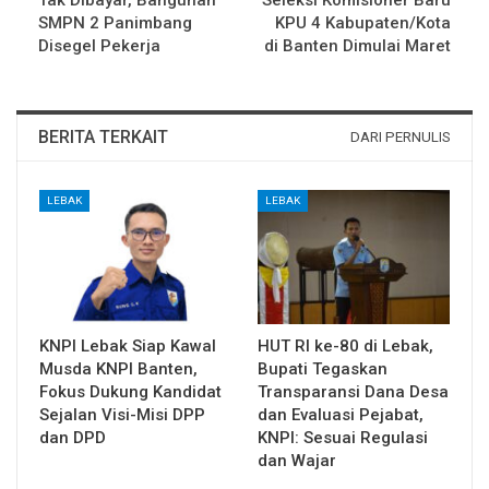
Tak Dibayar, Bangunan
Seleksi Komisioner Baru
SMPN 2 Panimbang
KPU 4 Kabupaten/Kota
Disegel Pekerja
di Banten Dimulai Maret
BERITA TERKAIT
DARI PERNULIS
LEBAK
LEBAK
KNPI Lebak Siap Kawal
HUT RI ke-80 di Lebak,
Musda KNPI Banten,
Bupati Tegaskan
Fokus Dukung Kandidat
Transparansi Dana Desa
Sejalan Visi-Misi DPP
dan Evaluasi Pejabat,
dan DPD
KNPI: Sesuai Regulasi
dan Wajar