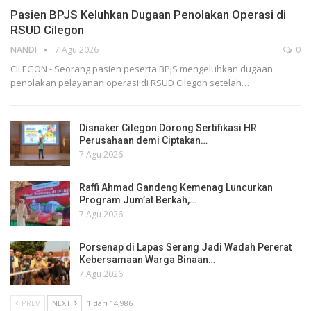
Pasien BPJS Keluhkan Dugaan Penolakan Operasi di
RSUD Cilegon
NANDI
7 Agu 2026
0
CILEGON - Seorang pasien peserta BPJS mengeluhkan dugaan
penolakan pelayanan operasi di RSUD Cilegon setelah…
Disnaker Cilegon Dorong Sertifikasi HR
Perusahaan demi Ciptakan…
7 Agu 2026
Raffi Ahmad Gandeng Kemenag Luncurkan
Program Jum’at Berkah,…
7 Agu 2026
Porsenap di Lapas Serang Jadi Wadah Pererat
Kebersamaan Warga Binaan…
7 Agu 2026
PREV
NEXT
1 dari 14,986