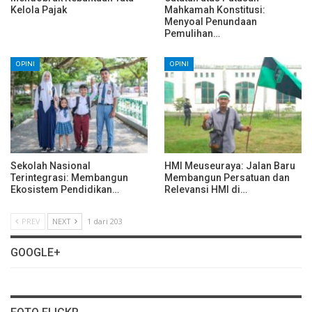
Kelola Pajak
Mahkamah Konstitusi:
Menyoal Penundaan
Pemulihan…
OPINI
OPINI
Sekolah Nasional
HMI Meuseuraya: Jalan Baru
Terintegrasi: Membangun
Membangun Persatuan dan
Ekosistem Pendidikan…
Relevansi HMI di…
PREV
NEXT
1 dari 203
GOOGLE+