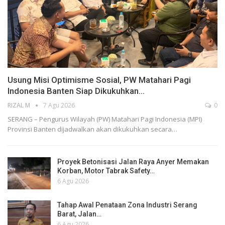
Usung Misi Optimisme Sosial, PW Matahari Pagi
Indonesia Banten Siap Dikukuhkan…
RIZAL M
7 Agu 2026
0
SERANG – Pengurus Wilayah (PW) Matahari Pagi Indonesia (MPI)
Provinsi Banten dijadwalkan akan dikukuhkan secara…
Proyek Betonisasi Jalan Raya Anyer Memakan
Korban, Motor Tabrak Safety…
6 Agu 2026
Tahap Awal Penataan Zona Industri Serang
Barat, Jalan…
6 Agu 2026