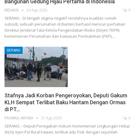
Bangunan Gedung Hijau Pertama di Indonesia
REDAKSI
24 Agu 2025
0
SERANG - Di tengah stigma negatif rendahnya kualitas rumah
subsidi, sebuah perumahan di Banten berhasil mencuri perhatian
Direktur Jenderal Tata Kelola Pengendalian Risiko (Dirjen TKPR)
Kementerian Perumahan dan Kawasan Permukiman (PKP),…
SERANG
Stafnya Jadi Korban Pengeroyokan, Deputi Gakum
KLH Sempat Terlibat Baku Hantam Dengan Ormas
di PT…
FACHRUL ARYADI
21 Agu 2025
0
SERANG – Deputi Penegakan Hukum Kementerian Lingkungan Hidup
(KLH), Irjen Pol Rizal Irawan, terlibat adu fisik dengan sejumlah