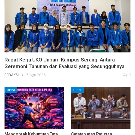
Rapat Kerja UKO Unpam Kampus Serang: Antara
Seremoni Tahunan dan Evaluasi yang Sesungguhnya
REDAKSI
5 Agu 2026
0
OPINI
OPINI
Mendobrak Kebuntuan Tata
Catatan atas Putusan