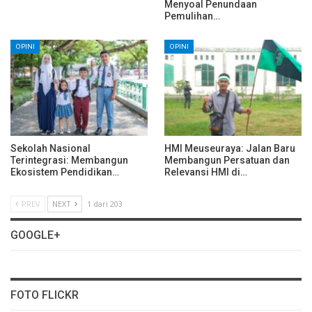
Menyoal Penundaan
Pemulihan…
OPINI
OPINI
Sekolah Nasional
HMI Meuseuraya: Jalan Baru
Terintegrasi: Membangun
Membangun Persatuan dan
Ekosistem Pendidikan…
Relevansi HMI di…
PREV
NEXT
1 dari 203
GOOGLE+
FOTO FLICKR