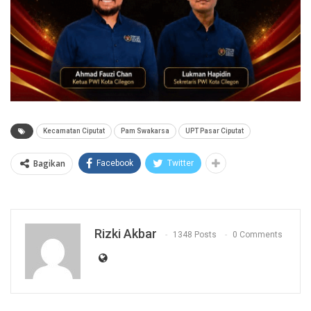
Kecamatan Ciputat
Pam Swakarsa
UPT Pasar Ciputat
Bagikan
Facebook
Twitter
Rizki Akbar
1348 Posts
0 Comments