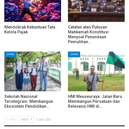
Mendobrak Kebuntuan Tata
Catatan atas Putusan
Kelola Pajak
Mahkamah Konstitusi:
Menyoal Penundaan
Pemulihan…
OPINI
OPINI
Sekolah Nasional
HMI Meuseuraya: Jalan Baru
Terintegrasi: Membangun
Membangun Persatuan dan
Ekosistem Pendidikan…
Relevansi HMI di…
PREV
NEXT
1 dari 203