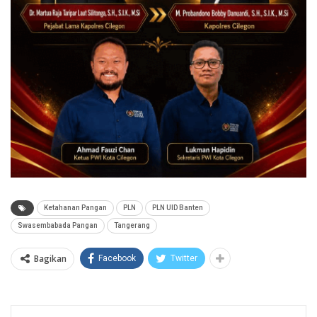
Ketahanan Pangan
PLN
PLN UID Banten
Swasembabada Pangan
Tangerang
Bagikan
Facebook
Twitter