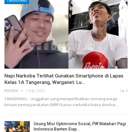
TANGERANG
Napi Narkoba Terlihat Gunakan Smartphone di Lapas
Kelas 1A Tangerang, Warganet: Lu…
REDAKSI
7 Agu 2026
0
TANGERANG – Unggahan yang memperlihatkan seorang warga
binaan pemasyarakatan (WBP) kasus narkotika biasa disebut…
Usung Misi Optimisme Sosial, PW Matahari Pagi
Indonesia Banten Siap…