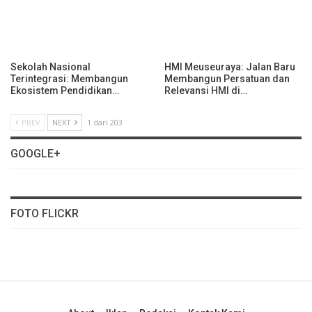
Sekolah Nasional
HMI Meuseuraya: Jalan Baru
Terintegrasi: Membangun
Membangun Persatuan dan
Ekosistem Pendidikan…
Relevansi HMI di…
PREV
NEXT
1 dari 203
GOOGLE+
FOTO FLICKR