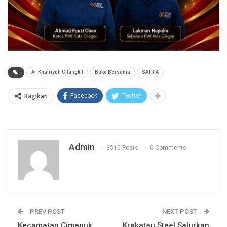
Al-Khairiyah Citangkil
Buka Bersama
SATRIA
Bagikan
Facebook
Twitter
Admin
3510 Posts
0 Comments
PREV POST
NEXT POST
Kecamatan Cimanuk
Krakatau Steel Salurkan