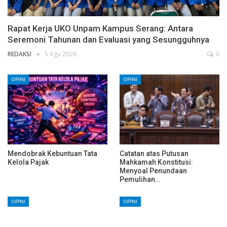
Rapat Kerja UKO Unpam Kampus Serang: Antara
Seremoni Tahunan dan Evaluasi yang Sesungguhnya
REDAKSI
5 Agu 2026
0
OPINI
OPINI
Mendobrak Kebuntuan Tata
Catatan atas Putusan
Kelola Pajak
Mahkamah Konstitusi:
Menyoal Penundaan
Pemulihan…
OPINI
OPINI