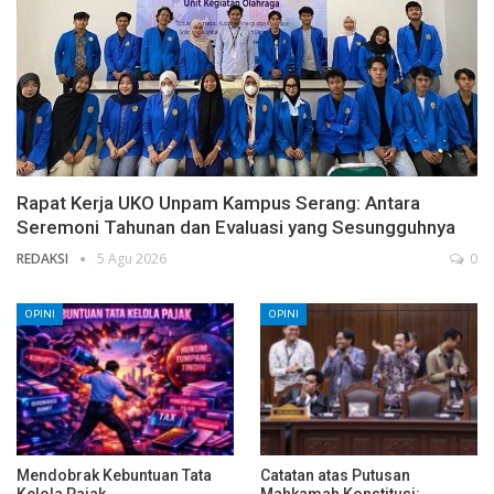
Rapat Kerja UKO Unpam Kampus Serang: Antara
Seremoni Tahunan dan Evaluasi yang Sesungguhnya
REDAKSI
5 Agu 2026
0
OPINI
OPINI
Mendobrak Kebuntuan Tata
Catatan atas Putusan
Kelola Pajak
Mahkamah Konstitusi: