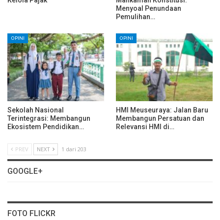
Menyoal Penundaan
Pemulihan…
OPINI
OPINI
Sekolah Nasional
HMI Meuseuraya: Jalan Baru
Terintegrasi: Membangun
Membangun Persatuan dan
Ekosistem Pendidikan…
Relevansi HMI di…
PREV
NEXT
1 dari 203
GOOGLE+
FOTO FLICKR