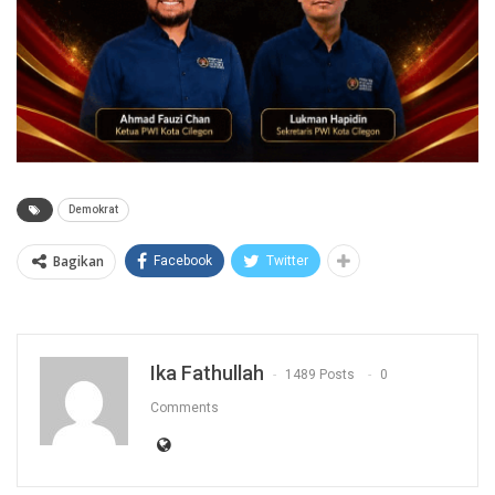
Demokrat
Bagikan
Facebook
Twitter
Ika Fathullah
1489 Posts
0
Comments