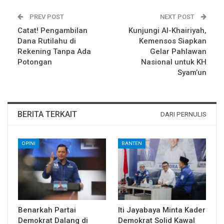
PREV POST
NEXT POST
Catat! Pengambilan
Kunjungi Al-Khairiyah,
Dana Rutilahu di
Kemensos Siapkan
Rekening Tanpa Ada
Gelar Pahlawan
Potongan
Nasional untuk KH
Syam’un
BERITA TERKAIT
DARI PERNULIS
OPINI
BANTEN
Benarkah Partai
Iti Jayabaya Minta Kader
Demokrat Dalang di
Demokrat Solid Kawal