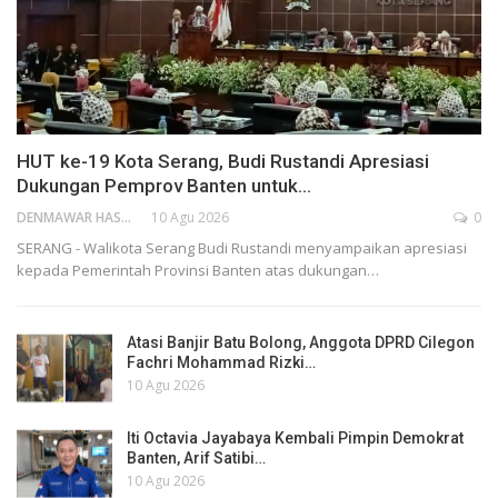
HUT ke-19 Kota Serang, Budi Rustandi Apresiasi
Dukungan Pemprov Banten untuk…
DENMAWAR HASANUDIN
10 Agu 2026
0
SERANG - Walikota Serang Budi Rustandi menyampaikan apresiasi
kepada Pemerintah Provinsi Banten atas dukungan…
Atasi Banjir Batu Bolong, Anggota DPRD Cilegon
Fachri Mohammad Rizki…
10 Agu 2026
Iti Octavia Jayabaya Kembali Pimpin Demokrat
Banten, Arif Satibi…
10 Agu 2026