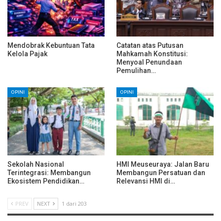
Mendobrak Kebuntuan Tata
Catatan atas Putusan
Kelola Pajak
Mahkamah Konstitusi:
Menyoal Penundaan
Pemulihan…
OPINI
OPINI
Sekolah Nasional
HMI Meuseuraya: Jalan Baru
Terintegrasi: Membangun
Membangun Persatuan dan
Ekosistem Pendidikan…
Relevansi HMI di…
PREV
NEXT
1 dari 203