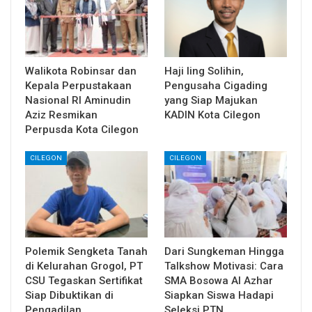
Walikota Robinsar dan
Haji Iing Solihin,
Kepala Perpustakaan
Pengusaha Cigading
Nasional RI Aminudin
yang Siap Majukan
Aziz Resmikan
KADIN Kota Cilegon
Perpusda Kota Cilegon
CILEGON
CILEGON
Polemik Sengketa Tanah
Dari Sungkeman Hingga
di Kelurahan Grogol, PT
Talkshow Motivasi: Cara
CSU Tegaskan Sertifikat
SMA Bosowa Al Azhar
Siap Dibuktikan di
Siapkan Siswa Hadapi
Pengadilan
Seleksi PTN