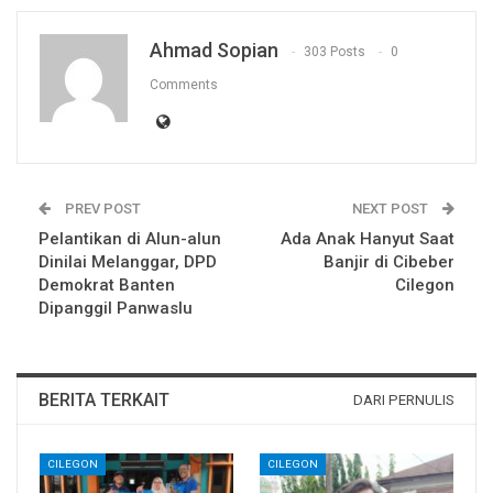
Ahmad Sopian
303 Posts
0
Comments
PREV POST
NEXT POST
Pelantikan di Alun-alun
Ada Anak Hanyut Saat
Dinilai Melanggar, DPD
Banjir di Cibeber
Demokrat Banten
Cilegon
Dipanggil Panwaslu
BERITA TERKAIT
DARI PERNULIS
CILEGON
CILEGON