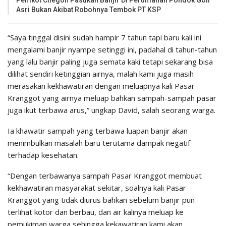
Pemkot Cilegon Pastikan Banjir Di Perumahan Pondok Golf
Asri Bukan Akibat Robohnya Tembok PT KSP
“Saya tinggal disini sudah hampir 7 tahun tapi baru kali ini
mengalami banjir nyampe setinggi ini, padahal di tahun-tahun
yang lalu banjir paling juga semata kaki tetapi sekarang bisa
dilihat sendiri ketinggian airnya, malah kami juga masih
merasakan kekhawatiran dengan meluapnya kali Pasar
Kranggot yang airnya meluap bahkan sampah-sampah pasar
juga ikut terbawa arus,” ungkap David, salah seorang warga.
Ia khawatir sampah yang terbawa luapan banjir akan
menimbulkan masalah baru terutama dampak negatif
terhadap kesehatan.
“Dengan terbawanya sampah Pasar Kranggot membuat
kekhawatiran masyarakat sekitar, soalnya kali Pasar
Kranggot yang tidak diurus bahkan sebelum banjir pun
terlihat kotor dan berbau, dan air kalinya meluap ke
pemukiman warga sehingga kekawatiran kami akan