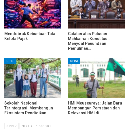
Mendobrak Kebuntuan Tata
Catatan atas Putusan
Kelola Pajak
Mahkamah Konstitusi:
Menyoal Penundaan
Pemulihan…
OPINI
OPINI
Sekolah Nasional
HMI Meuseuraya: Jalan Baru
Terintegrasi: Membangun
Membangun Persatuan dan
Ekosistem Pendidikan…
Relevansi HMI di…
PREV
NEXT
1 dari 203