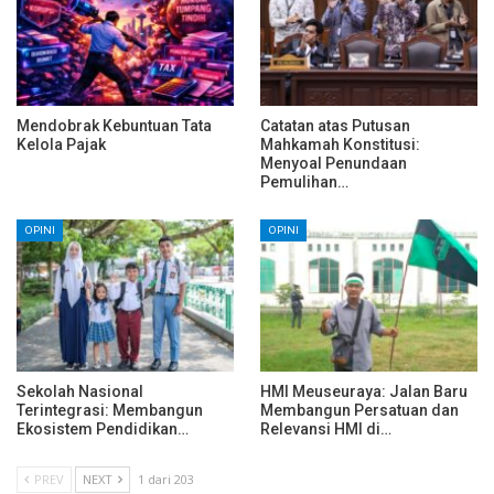
Mendobrak Kebuntuan Tata
Catatan atas Putusan
Kelola Pajak
Mahkamah Konstitusi:
Menyoal Penundaan
Pemulihan…
OPINI
OPINI
Sekolah Nasional
HMI Meuseuraya: Jalan Baru
Terintegrasi: Membangun
Membangun Persatuan dan
Ekosistem Pendidikan…
Relevansi HMI di…
PREV
NEXT
1 dari 203