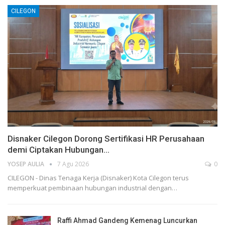
CILEGON
Disnaker Cilegon Dorong Sertifikasi HR Perusahaan
demi Ciptakan Hubungan…
YOSEP AULIA
7 Agu 2026
0
CILEGON - Dinas Tenaga Kerja (Disnaker) Kota Cilegon terus
memperkuat pembinaan hubungan industrial dengan…
Raffi Ahmad Gandeng Kemenag Luncurkan