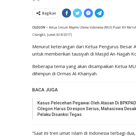
Bagikan
CILEGON –
Ketua Umum Majelis Ulama Indonesia (MUI) Pusat KH Ma’ruf 
Citangkil, Jumat (6/4/2017).
Menurut keterangan dari Ketua Pengurus Besar Al-
untuk memberikan tausiyah di Masjid An-Najjah K
Beberapa tema yang akan disampaikan Ketua MUI t
dihimpun di Ormas Al-Khairiyah.
BACA JUGA
Kasus Pelecehan Pegawai Oleh Atasan Di BPKPAD
Cilegon Harus Direspon Serius, Mahasiswa Desa
Pelaku Disanksi Tegas
“Saat ini tren umat Islam di Indonesia terbagi dua, 