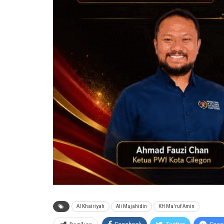
Al Khairiyah
Ali Mujahidin
KH Ma'ruf Amin