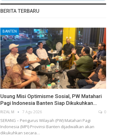
BERITA TERBARU
BANTEN
Usung Misi Optimisme Sosial, PW Matahari
Pagi Indonesia Banten Siap Dikukuhkan…
RIZAL M
7 Agu 2026
0
SERANG – Pengurus Wilayah (PW) Matahari Pagi
Indonesia (MPI) Provinsi Banten dijadwalkan akan
dikukuhkan secara…