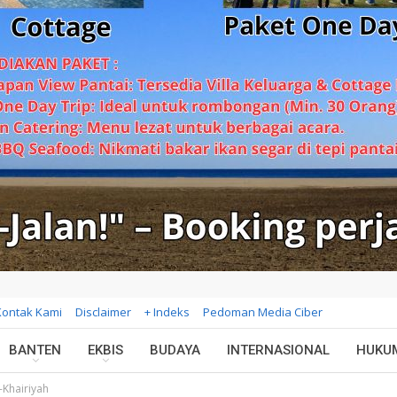
Kontak Kami
Disclaimer
+ Indeks
Pedoman Media Ciber
BANTEN
EKBIS
BUDAYA
INTERNASIONAL
HUKU
-Khairiyah