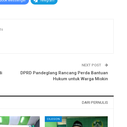
book Messenger
Telegram
ts
NEXT POST
di
DPRD Pandeglang Rancang Perda Bantuan
Hukum untuk Warga Miskin
DARI PERNULIS
CILEGON