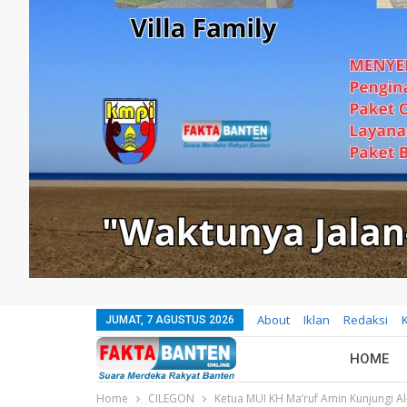
About
Iklan
Redaksi
JUMAT, 7 AGUSTUS 2026
HOME
Home
CILEGON
Ketua MUI KH Ma’ruf Amin Kunjungi Al