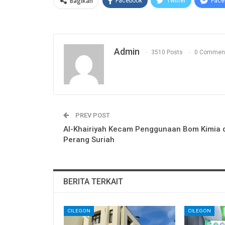
Bagikan
Facebook
Twitter
Face
Admin
3510 Posts
0 Commen
PREV POST
Al-Khairiyah Kecam Penggunaan Bom Kimia 
Perang Suriah
BERITA TERKAIT
CILEGON
CILEGON