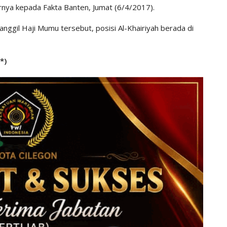
arnya kepada Fakta Banten, Jumat (6/4/2017).
anggil Haji Mumu tersebut, posisi Al-Khairiyah berada di
(*)