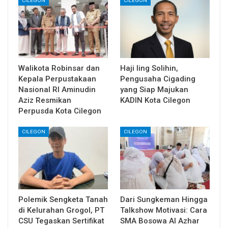
CILEGON
CILEGON
Walikota Robinsar dan
Haji Iing Solihin,
Kepala Perpustakaan
Pengusaha Cigading
Nasional RI Aminudin
yang Siap Majukan
Aziz Resmikan
KADIN Kota Cilegon
Perpusda Kota Cilegon
CILEGON
CILEGON
Polemik Sengketa Tanah
Dari Sungkeman Hingga
di Kelurahan Grogol, PT
Talkshow Motivasi: Cara
CSU Tegaskan Sertifikat
SMA Bosowa Al Azhar