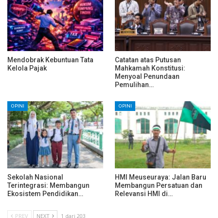
Mendobrak Kebuntuan Tata
Catatan atas Putusan
Kelola Pajak
Mahkamah Konstitusi:
Menyoal Penundaan
Pemulihan…
OPINI
OPINI
Sekolah Nasional
HMI Meuseuraya: Jalan Baru
Terintegrasi: Membangun
Membangun Persatuan dan
Ekosistem Pendidikan…
Relevansi HMI di…
PREV
NEXT
1 dari 203