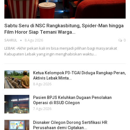
Sabtu Seru di NSC Rangkasbitung, Spider-Man hingga
Film Horor Siap Temani Warga…
SAHRUL
8 Agu 2026
0
LEBAK -Akhir pekan kali ini bisa menjadi pilihan bagi masyarakat
Kabupaten Lebak yang ingin menghabiskan waktu…
Ketua Kelompok P3-TGAI Diduga Rangkap Peran,
Aktivis Lebak Minta…
8 Agu 2026
Pasien BPJS Keluhkan Dugaan Penolakan
Operasi di RSUD Cilegon
7 Agu 2026
Disnaker Cilegon Dorong Sertifikasi HR
Perusahaan demi Ciptakan…