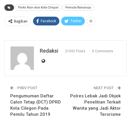
Parkir Alun-alun Kota Cilegon
Pemuda Ramanuju
Bagikan
Facebook
Twitter
Redaksi
21092 Posts
0 Comments
PREV POST
NEXT POST
Pengumuman Daftar
Polres Lebak Jadi Objek
Calon Tetap (DCT) DPRD
Penelitian Terkait
Kota Cilegon Pada
Wanita yang Jadi Aktor
Pemilu Tahun 2019
Terorisme