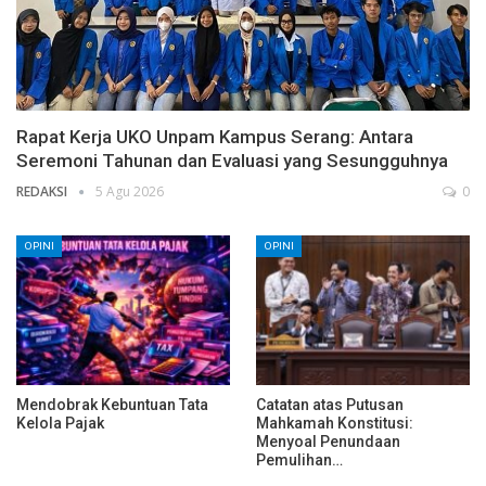
Rapat Kerja UKO Unpam Kampus Serang: Antara
Seremoni Tahunan dan Evaluasi yang Sesungguhnya
REDAKSI
5 Agu 2026
0
OPINI
OPINI
Mendobrak Kebuntuan Tata
Catatan atas Putusan
Kelola Pajak
Mahkamah Konstitusi:
Menyoal Penundaan
Pemulihan…