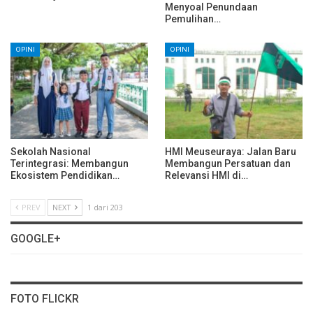
Menyoal Penundaan
Pemulihan…
OPINI
OPINI
Sekolah Nasional
HMI Meuseuraya: Jalan Baru
Terintegrasi: Membangun
Membangun Persatuan dan
Ekosistem Pendidikan…
Relevansi HMI di…
PREV
NEXT
1 dari 203
GOOGLE+
FOTO FLICKR