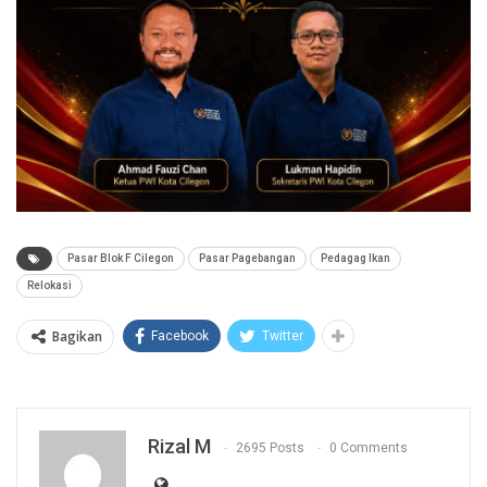
Pasar Blok F Cilegon
Pasar Pagebangan
Pedagag Ikan
Relokasi
Bagikan
Facebook
Twitter
Rizal M
2695 Posts
0 Comments