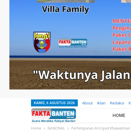
About
Iklan
Redaksi
K
KAMIS, 6 AGUSTUS 2026
HOME
Home
NASIONAL
Perhimpunan Al-Irsyad Khawatirkan