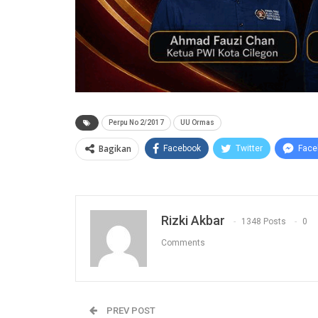
Perpu No 2/2017
UU Ormas
Bagikan
Facebook
Twitter
Face
Rizki Akbar
1348 Posts
0
Comments
PREV POST