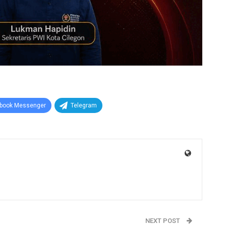
book Messenger
Telegram
NEXT POST