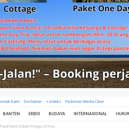
ontak Kami
Disclaimer
+ Indeks
Pedoman Media Ciber
BANTEN
EKBIS
BUDAYA
INTERNASIONAL
HUKU
 Pasal Karet Dalam Perppu Ormas