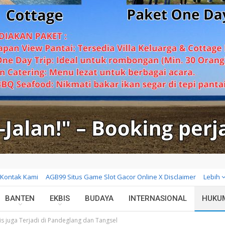
Kontak Kami
AGB99 Situs Game Slot Gacor Online X Disclaimer
Lebih
BANTEN
EKBIS
BUDAYA
INTERNASIONAL
HUKU
is juga Terjadi di Pandeglang dan Tangsel