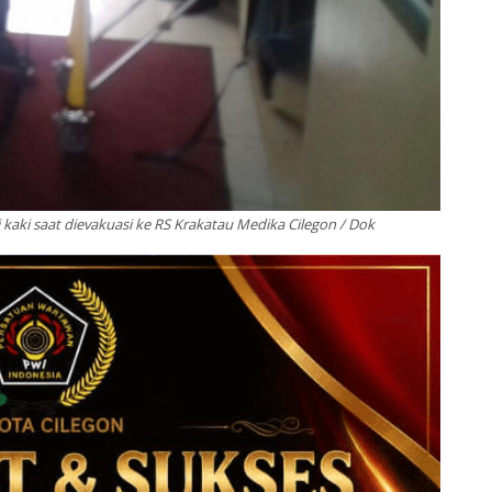
kaki saat dievakuasi ke RS Krakatau Medika Cilegon / Dok