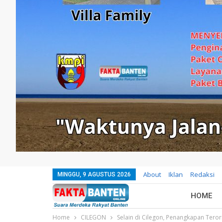
About
Iklan
Redaksi
MINGGU, 9 AGUSTUS 2026
HOME
Home
CILEGON
Selain di Cilegon, Penangkapan Teror