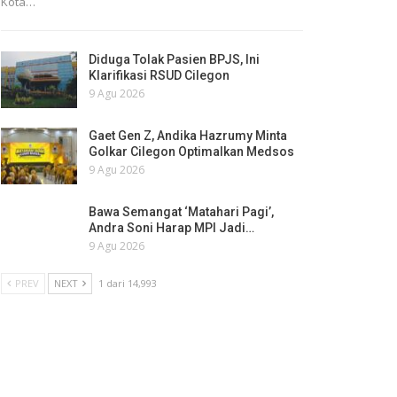
Kota…
Diduga Tolak Pasien BPJS, Ini
Klarifikasi RSUD Cilegon
9 Agu 2026
Gaet Gen Z, Andika Hazrumy Minta
Golkar Cilegon Optimalkan Medsos
9 Agu 2026
Bawa Semangat ‘Matahari Pagi’,
Andra Soni Harap MPI Jadi…
9 Agu 2026
PREV
NEXT
1 dari 14,993