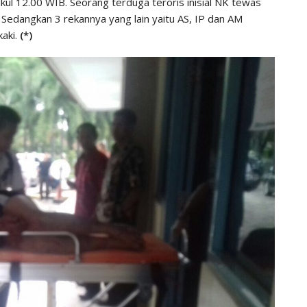
ul 12.00 WIB. Seorang terduga teroris inisial NK tewas
Sedangkan 3 rekannya yang lain yaitu AS, IP dan AM
kaki.
(*)