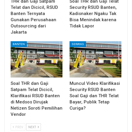
THR dan Gaji Satpam
Soal THR dan Gaji Telat
Telat dan Dicicil, RSUD
Security RSUD Banten,
Banten Ternyata
Kadisnaker Ngaku Tak
Gunakan Perusahaan
Bisa Menindak karena
Outsourcing dari
Tidak Lapor
Jakarta
BANTEN
SERANG
Soal THR dan Gaji
Muncul Video Klarifikasi
Satpam Telat Dicicil,
Security RSUD Banten
Klarifikasi RSUD Banten
Soal Gaji dan THR Telat
di Medsos Dirujak
Bayar, Publik Tetap
Netizen Soroti Pemilihan
Curiga?
Vendor
PREV
NEXT