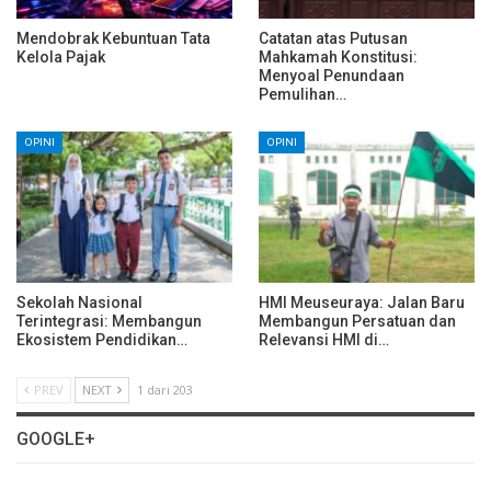
Mendobrak Kebuntuan Tata
Catatan atas Putusan
Kelola Pajak
Mahkamah Konstitusi:
Menyoal Penundaan
Pemulihan…
OPINI
OPINI
Sekolah Nasional
HMI Meuseuraya: Jalan Baru
Terintegrasi: Membangun
Membangun Persatuan dan
Ekosistem Pendidikan…
Relevansi HMI di…
PREV
NEXT
1 dari 203
GOOGLE+