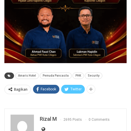
Amaris Hotel
Pemuda Pancasila
PHK
Security
Bagikan
Facebook
Twitter
Rizal M
2695 Posts
0 Comments