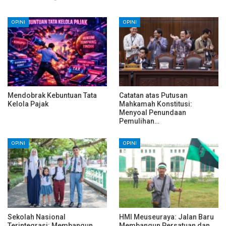
OPINI
OPINI
Mendobrak Kebuntuan Tata
Catatan atas Putusan
Kelola Pajak
Mahkamah Konstitusi:
Menyoal Penundaan
Pemulihan…
OPINI
OPINI
Sekolah Nasional
HMI Meuseuraya: Jalan Baru
Terintegrasi: Membangun
Membangun Persatuan dan