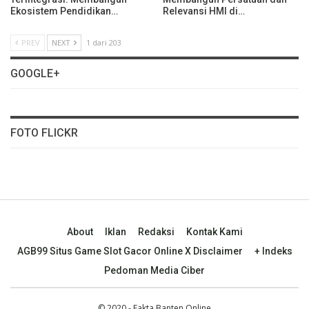
Ekosistem Pendidikan…
Relevansi HMI di…
PREV
NEXT
1 dari 203
GOOGLE+
FOTO FLICKR
About
Iklan
Redaksi
Kontak Kami
AGB99 Situs Game Slot Gacor Online X Disclaimer
+ Indeks
Pedoman Media Ciber
© 2020 - Fakta Banten Online