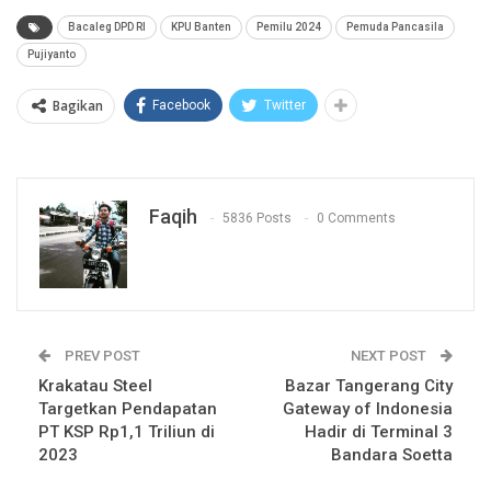
Bacaleg DPD RI
KPU Banten
Pemilu 2024
Pemuda Pancasila
Pujiyanto
Bagikan
Facebook
Twitter
Faqih
5836 Posts
0 Comments
PREV POST
NEXT POST
Krakatau Steel
Bazar Tangerang City
Targetkan Pendapatan
Gateway of Indonesia
PT KSP Rp1,1 Triliun di
Hadir di Terminal 3
2023
Bandara Soetta