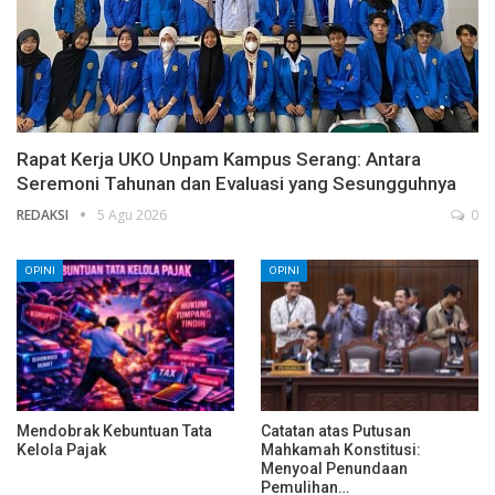
Rapat Kerja UKO Unpam Kampus Serang: Antara
Seremoni Tahunan dan Evaluasi yang Sesungguhnya
REDAKSI
5 Agu 2026
0
OPINI
OPINI
Mendobrak Kebuntuan Tata
Catatan atas Putusan
Kelola Pajak
Mahkamah Konstitusi:
Menyoal Penundaan
Pemulihan…