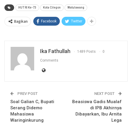
HUT RI Ke-73
Kota Cilegon
Watulawang
Bagikan
Facebook
Twitter
Ika Fathullah
1489 Posts
0
Comments
PREV POST
NEXT POST
Soal Galian C, Bupati
Beasiswa Gadis Mualaf
Serang Didemo
di IPB Akhirnya
Mahasiswa
Dibayarkan, Ibu Arnita
Waringinkurung
Lega