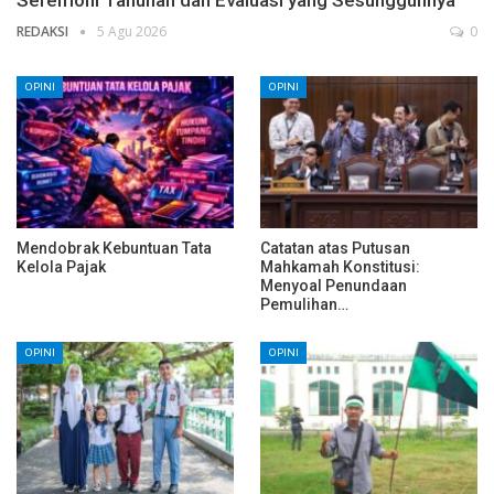
Seremoni Tahunan dan Evaluasi yang Sesungguhnya
REDAKSI
5 Agu 2026
0
OPINI
OPINI
Mendobrak Kebuntuan Tata
Catatan atas Putusan
Kelola Pajak
Mahkamah Konstitusi:
Menyoal Penundaan
Pemulihan…
OPINI
OPINI