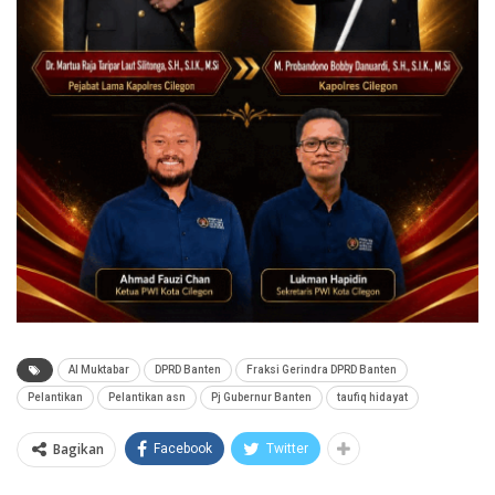
Al Muktabar
DPRD Banten
Fraksi Gerindra DPRD Banten
Pelantikan
Pelantikan asn
Pj Gubernur Banten
taufiq hidayat
Bagikan
Facebook
Twitter