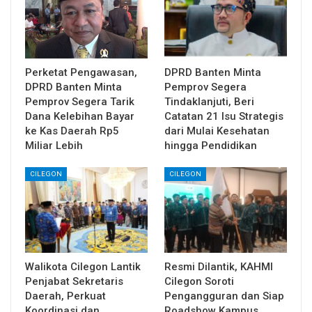
Perketat Pengawasan,
DPRD Banten Minta
DPRD Banten Minta
Pemprov Segera
Pemprov Segera Tarik
Tindaklanjuti, Beri
Dana Kelebihan Bayar
Catatan 21 Isu Strategis
ke Kas Daerah Rp5
dari Mulai Kesehatan
Miliar Lebih
hingga Pendidikan
CILEGON
CILEGON
Walikota Cilegon Lantik
Resmi Dilantik, KAHMI
Penjabat Sekretaris
Cilegon Soroti
Daerah, Perkuat
Pengangguran dan Siap
Koordinasi dan
Roadshow Kampus