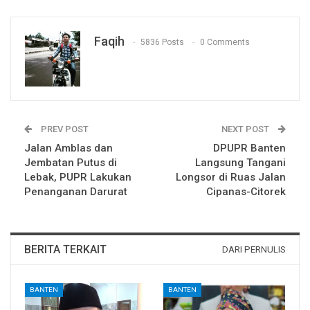
Faqih
5836 Posts
0 Comments
PREV POST
NEXT POST
Jalan Amblas dan
DPUPR Banten
Jembatan Putus di
Langsung Tangani
Lebak, PUPR Lakukan
Longsor di Ruas Jalan
Penanganan Darurat
Cipanas-Citorek
BERITA TERKAIT
DARI PERNULIS
BANTEN
BANTEN