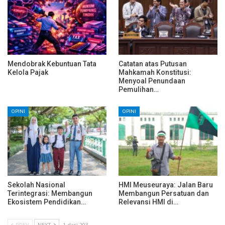
Mendobrak Kebuntuan Tata
Catatan atas Putusan
Kelola Pajak
Mahkamah Konstitusi:
Menyoal Penundaan
Pemulihan…
OPINI
OPINI
Sekolah Nasional
HMI Meuseuraya: Jalan Baru
Terintegrasi: Membangun
Membangun Persatuan dan
Ekosistem Pendidikan…
Relevansi HMI di…
PREV
NEXT
1 dari 203