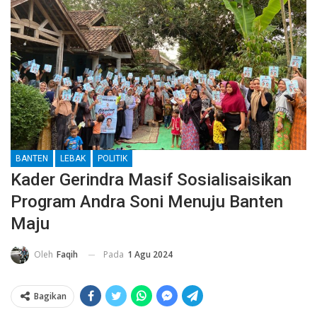
BANTEN
LEBAK
POLITIK
Kader Gerindra Masif Sosialisaisikan
Program Andra Soni Menuju Banten
Maju
Pada
1 Agu 2024
Oleh
Faqih
Bagikan