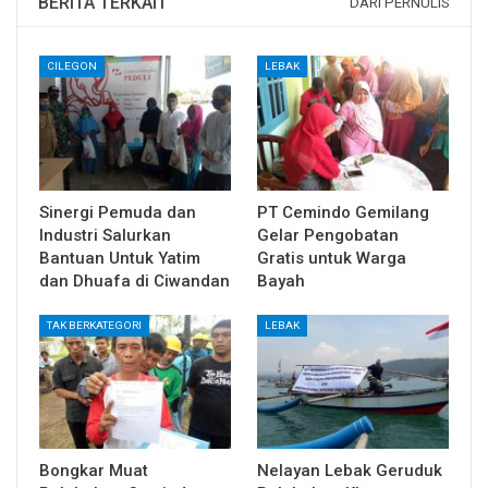
BERITA TERKAIT
DARI PERNULIS
CILEGON
LEBAK
Sinergi Pemuda dan
PT Cemindo Gemilang
Industri Salurkan
Gelar Pengobatan
Bantuan Untuk Yatim
Gratis untuk Warga
dan Dhuafa di Ciwandan
Bayah
TAK BERKATEGORI
LEBAK
Bongkar Muat
Nelayan Lebak Geruduk