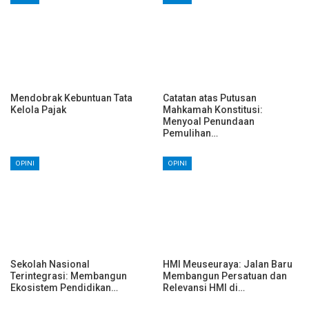
Mendobrak Kebuntuan Tata
Catatan atas Putusan
Kelola Pajak
Mahkamah Konstitusi:
Menyoal Penundaan
Pemulihan…
OPINI
OPINI
Sekolah Nasional
HMI Meuseuraya: Jalan Baru
Terintegrasi: Membangun
Membangun Persatuan dan
Ekosistem Pendidikan…
Relevansi HMI di…