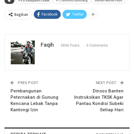
PSSI Kabupaten Lebak
PT Cemindo Gemilang
Semen Merah Putih
Bagikan
Facebook
Twitter
Faqih
5836 Posts
0 Comments
PREV POST
NEXT POST
Pembangunan
Dinsos Banten
Peternakan di Gunung
Instruksikan TKSK Agar
Kencana Lebak Tanpa
Pantau Kondisi Subeki
Kantongi Izin
Setiap Hari