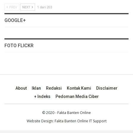
PREV
NEXT
1 dari 203
GOOGLE+
FOTO FLICKR
About
Iklan
Redaksi
Kontak Kami
Disclaimer
+ Indeks
Pedoman Media Ciber
© 2020 - Fakta Banten Online
Website Design: Fakta Banten Online IT Support