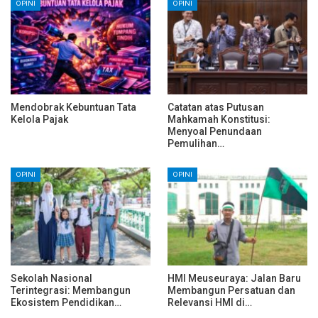
OPINI
OPINI
Mendobrak Kebuntuan Tata
Catatan atas Putusan
Kelola Pajak
Mahkamah Konstitusi:
Menyoal Penundaan
Pemulihan…
OPINI
OPINI
Sekolah Nasional
HMI Meuseuraya: Jalan Baru
Terintegrasi: Membangun
Membangun Persatuan dan
Ekosistem Pendidikan…
Relevansi HMI di…