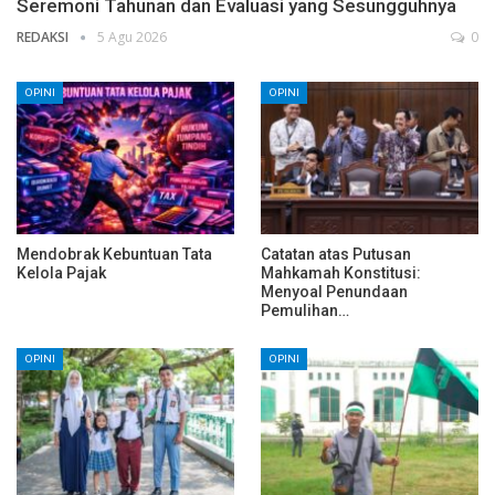
Seremoni Tahunan dan Evaluasi yang Sesungguhnya
REDAKSI
5 Agu 2026
0
OPINI
OPINI
Mendobrak Kebuntuan Tata
Catatan atas Putusan
Kelola Pajak
Mahkamah Konstitusi:
Menyoal Penundaan
Pemulihan…
OPINI
OPINI