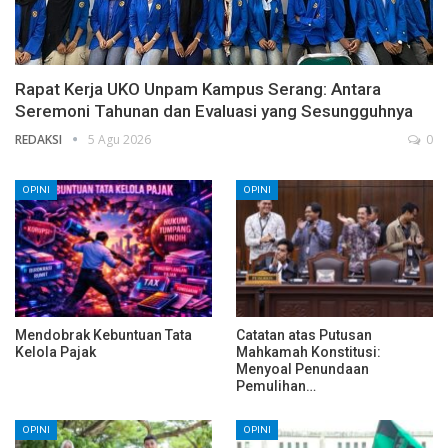
Rapat Kerja UKO Unpam Kampus Serang: Antara
Seremoni Tahunan dan Evaluasi yang Sesungguhnya
REDAKSI
5 Agu 2026
0
OPINI
OPINI
Mendobrak Kebuntuan Tata
Catatan atas Putusan
Kelola Pajak
Mahkamah Konstitusi:
Menyoal Penundaan
Pemulihan…
OPINI
OPINI