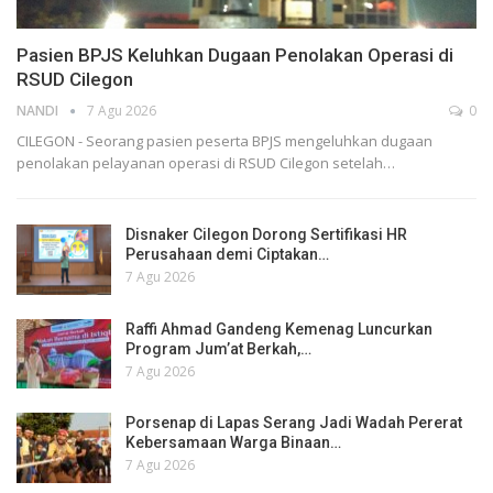
Pasien BPJS Keluhkan Dugaan Penolakan Operasi di
RSUD Cilegon
NANDI
7 Agu 2026
0
CILEGON - Seorang pasien peserta BPJS mengeluhkan dugaan
penolakan pelayanan operasi di RSUD Cilegon setelah…
Disnaker Cilegon Dorong Sertifikasi HR
Perusahaan demi Ciptakan…
7 Agu 2026
Raffi Ahmad Gandeng Kemenag Luncurkan
Program Jum’at Berkah,…
7 Agu 2026
Porsenap di Lapas Serang Jadi Wadah Pererat
Kebersamaan Warga Binaan…
7 Agu 2026