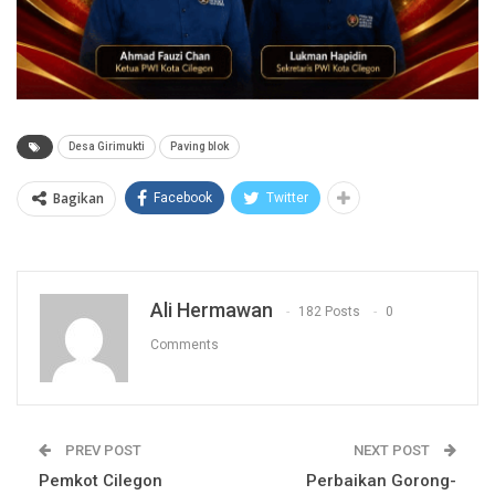
Desa Girimukti
Paving blok
Bagikan
Facebook
Twitter
Ali Hermawan
182 Posts
0
Comments
PREV POST
NEXT POST
Pemkot Cilegon
Perbaikan Gorong-