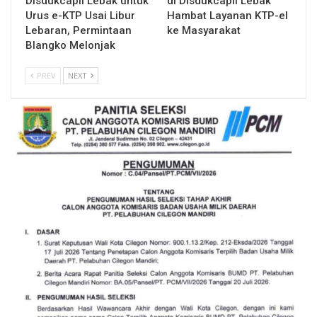
Disdukcapil Lebak untuk
di Disdukcapil Lebak
Urus e-KTP Usai Libur
Hambat Layanan KTP-el
Lebaran, Permintaan
ke Masyarakat
Blangko Melonjak
PREV
NEXT