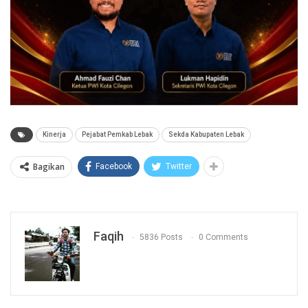
Kinerja
Pejabat Pemkab Lebak
Sekda Kabupaten Lebak
Bagikan
Facebook
Twitter
Faqih
5836 Posts
0 Comments