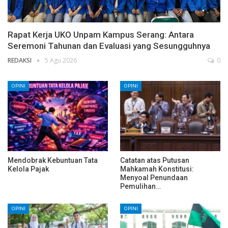
Rapat Kerja UKO Unpam Kampus Serang: Antara
Seremoni Tahunan dan Evaluasi yang Sesungguhnya
REDAKSI
5 Agu 2026
0
OPINI
OPINI
Mendobrak Kebuntuan Tata
Catatan atas Putusan
Kelola Pajak
Mahkamah Konstitusi:
Menyoal Penundaan
Pemulihan…
OPINI
OPINI