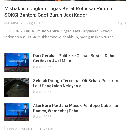
Misbakhun Ungkap Tugas Berat Robinsar Pimpin
SOKSI Banten: Gaet Buruh Jadi Kader
REDAKSI
8 Agu 2026
0
CILEGON – Ketua Umum Sentral Organisasi Karyawan Swadiri
Indonesia (SOKSI), Mukhamad Misbakhun, mengungkap tugas…
Dari Gerakan Politik ke Ormas Sosial: Dahnil
Ceritakan Awal Mula…
8 Agu 2026
Setelah Diduga Tercemar Oli Bekas, Perairan
Laut Pangkalan Nelayan di…
8 Agu 2026
Akui Baru Perdana Masuk Pendopo Gubernur
Banten, Wamenhaj Dahnil…
8 Agu 2026
PREV
NEXT
1 dari 14,990