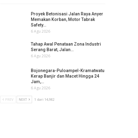
Proyek Betonisasi Jalan Raya Anyer
Memakan Korban, Motor Tabrak
Safety…
6 Agu 2026
Tahap Awal Penataan Zona Industri
Serang Barat, Jalan…
6 Agu 2026
Bojonegara-Puloampel-Kramatwatu
Kerap Banjir dan Macet Hingga 24
Jam,…
6 Agu 2026
PREV
NEXT
1 dari 14,982