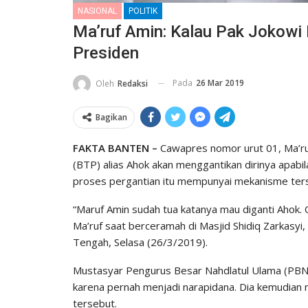
NASIONAL
POLITIK
Ma’ruf Amin: Kalau Pak Jokowi 
Presiden
Pada
26 Mar 2019
Oleh
Redaksi
Bagikan
FAKTA BANTEN –
Cawapres nomor urut 01, Ma’ruf
(BTP) alias Ahok akan menggantikan dirinya apabil
proses pergantian itu mempunyai mekanisme ters
“Maruf Amin sudah tua katanya mau diganti Ahok. 
Ma’ruf saat berceramah di Masjid Shidiq Zarkasy
Tengah, Selasa (26/3/2019).
Mustasyar Pengurus Besar Nahdlatul Ulama (PBNU) 
karena pernah menjadi narapidana. Dia kemudian
tersebut.