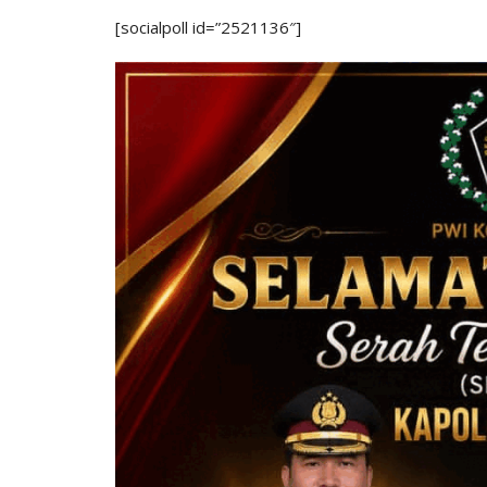
[socialpoll id=”2521136″]