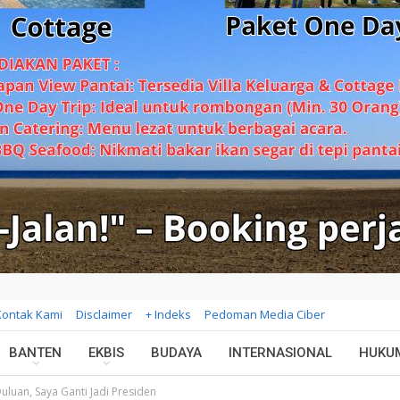
Kontak Kami
Disclaimer
+ Indeks
Pedoman Media Ciber
BANTEN
EKBIS
BUDAYA
INTERNASIONAL
HUKU
uluan, Saya Ganti Jadi Presiden