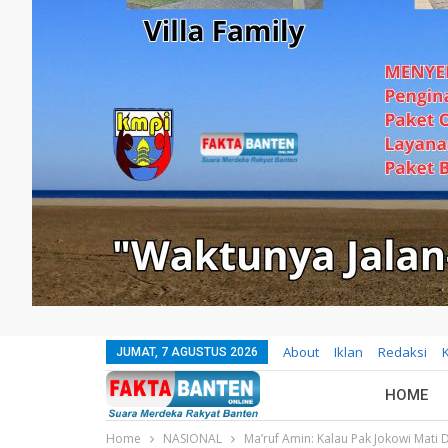
About
Iklan
Redaksi
JUMAT, 7 AGUSTUS 2026
HOME
Home
NASIONAL
Ma’ruf Amin: Kalau Pak Jokowi Mati D