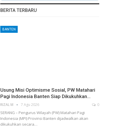
BERITA TERBARU
BANTEN
Usung Misi Optimisme Sosial, PW Matahari
Pagi Indonesia Banten Siap Dikukuhkan…
RIZAL M
7 Agu 2026
0
SERANG – Pengurus Wilayah (PW) Matahari Pagi
Indonesia (MPI) Provinsi Banten dijadwalkan akan
dikukuhkan secara…