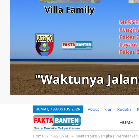
About
Iklan
Redaksi
JUMAT, 7 AGUSTUS 2026
HOME
Home
NASIONAL
Menteri Susi Siap Jika Diperintahka