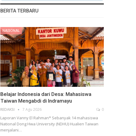
BERITA TERBARU
NASIONAL
Belajar Indonesia dari Desa: Mahasiswa
Taiwan Mengabdi di Indramayu
REDAKSI
7 Agu 2026
0
Laporan Vanny El Rahman* Sebanyak 14 mahasiswa
National Dong Hwa University (NDHU) Hualien Taiwan
menjalani…