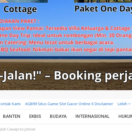
Kontak Kami
AGB99 Situs Game Slot Gacor Online X Disclaimer
Lebih
BANTEN
EKBIS
BUDAYA
INTERNASIONAL
HUKU
n Jadi Cawapres Jokowi