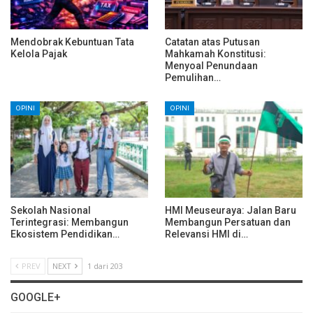
Mendobrak Kebuntuan Tata
Catatan atas Putusan
Kelola Pajak
Mahkamah Konstitusi:
Menyoal Penundaan
Pemulihan…
OPINI
OPINI
Sekolah Nasional
HMI Meuseuraya: Jalan Baru
Terintegrasi: Membangun
Membangun Persatuan dan
Ekosistem Pendidikan…
Relevansi HMI di…
PREV
NEXT
1 dari 203
GOOGLE+