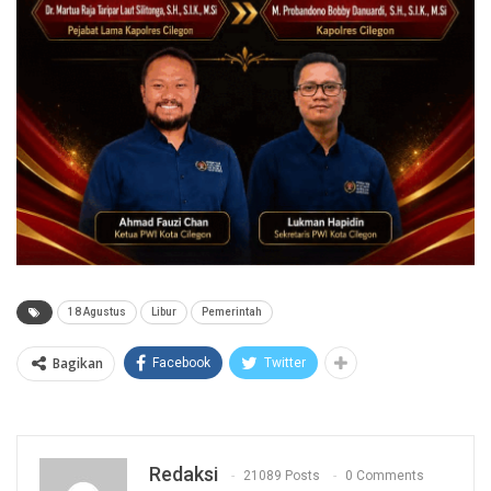
18 Agustus
Libur
Pemerintah
Bagikan
Facebook
Twitter
Redaksi
21089 Posts
0 Comments