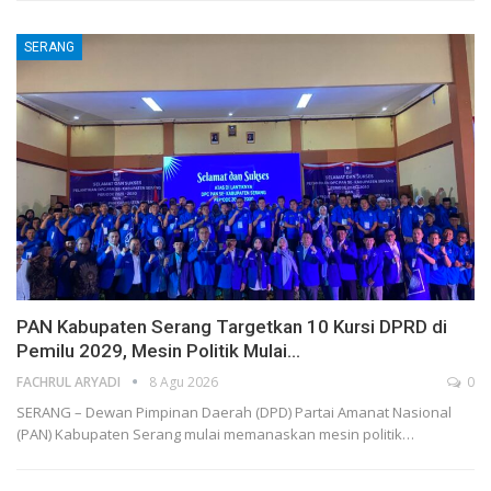
SERANG
PAN Kabupaten Serang Targetkan 10 Kursi DPRD di
Pemilu 2029, Mesin Politik Mulai…
FACHRUL ARYADI
8 Agu 2026
0
SERANG – Dewan Pimpinan Daerah (DPD) Partai Amanat Nasional
(PAN) Kabupaten Serang mulai memanaskan mesin politik…