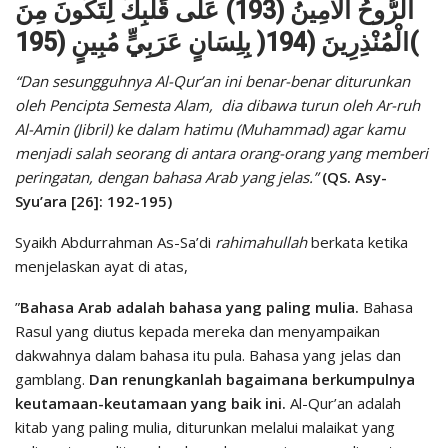
الرُّوحُ الْأَمِينُ (193) عَلَى قَلْبِكَ لِتَكُونَ مِنَ
الْمُنْذِرِينَ (194( بِلِسَانٍ عَرَبِيٍّ مُبِينٍ (195(
“Dan sesungguhnya Al-Qur’an ini benar-benar diturunkan
oleh Pencipta Semesta Alam, dia dibawa turun oleh Ar-ruh
Al-Amin (Jibril) ke dalam hatimu (Muhammad) agar kamu
menjadi salah seorang di antara orang-orang yang memberi
peringatan, dengan bahasa Arab yang jelas.”
(QS. Asy-
Syu’ara [26]: 192-195)
Syaikh Abdurrahman As-Sa’di
rahimahullah
berkata ketika
menjelaskan ayat di atas,
”
Bahasa Arab adalah bahasa yang paling mulia.
Bahasa
Rasul yang diutus kepada mereka dan menyampaikan
dakwahnya dalam bahasa itu pula. Bahasa yang jelas dan
gamblang.
Dan renungkanlah bagaimana berkumpulnya
keutamaan-keutamaan yang baik ini.
Al-Qur’an adalah
kitab yang paling mulia, diturunkan melalui malaikat yang