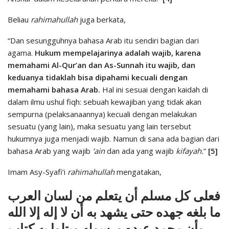
Beliau
rahimahullah
juga berkata,
“Dan sesungguhnya bahasa Arab itu sendiri bagian dari
agama.
Hukum mempelajarinya adalah wajib, karena
memahami Al-Qur’an dan As-Sunnah itu wajib, dan
keduanya tidaklah bisa dipahami kecuali dengan
memahami bahasa Arab.
Hal ini sesuai dengan kaidah di
dalam ilmu ushul fiqh: sebuah kewajiban yang tidak akan
sempurna (pelaksanaannya) kecuali dengan melakukan
sesuatu (yang lain), maka sesuatu yang lain tersebut
hukumnya juga menjadi wajib. Namun di sana ada bagian dari
bahasa Arab yang wajib
‘ain
dan ada yang wajib
kifayah.
”
[5]
Imam Asy-Syafi’i
rahimahullah
mengatakan,
فعلى كل مسلم أن يتعلم من لسان العرب
ما بلغه جهده حتى يشهد به أن لا إله إلا الله
وأن محمد عبده ورسوله ويتلوا به كتاب