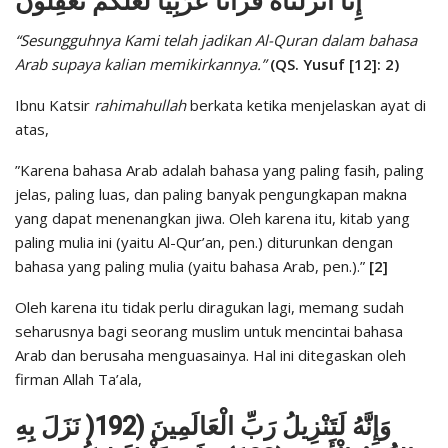
إِنَّا أَنْزَلْنَاهُ قُرْآنًا عَرَبِيًّا لَعَلَّكُمْ تَعْقِلُونَ
“Sesungguhnya Kami telah jadikan Al-Quran dalam bahasa
Arab supaya kalian memikirkannya.”
(QS. Yusuf [12]: 2)
Ibnu Katsir
rahimahullah
berkata ketika menjelaskan ayat di
atas,
”Karena bahasa Arab adalah bahasa yang paling fasih, paling
jelas, paling luas, dan paling banyak pengungkapan makna
yang dapat menenangkan jiwa. Oleh karena itu, kitab yang
paling mulia ini (yaitu Al-Qur’an, pen.) diturunkan dengan
bahasa yang paling mulia (yaitu bahasa Arab, pen.).”
[2]
Oleh karena itu tidak perlu diragukan lagi, memang sudah
seharusnya bagi seorang muslim untuk mencintai bahasa
Arab dan berusaha menguasainya. Hal ini ditegaskan oleh
firman Allah Ta’ala,
وَإِنَّهُ لَتَنْزِيلُ رَبِّ الْعَالَمِينَ (192( نَزَلَ بِهِ