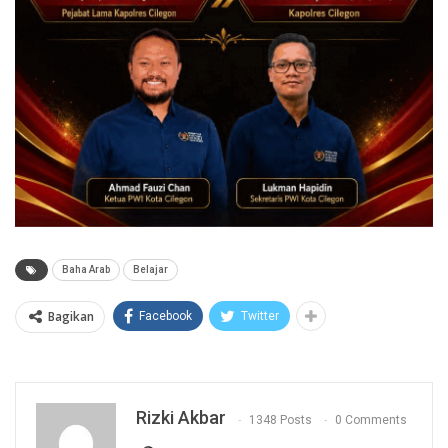
Baha Arab
Belajar
Bagikan
Facebook
Twitter
Rizki Akbar
1348 Posts
0 Comments