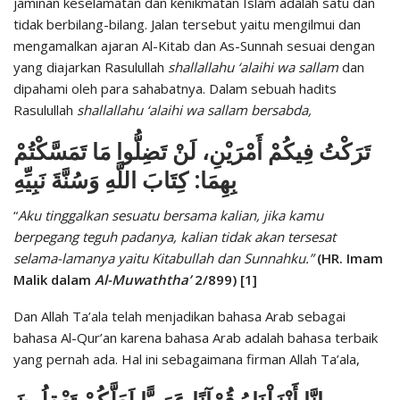
jaminan keselamatan dan kenikmatan Islam adalah satu dan
tidak berbilang-bilang. Jalan tersebut yaitu mengilmui dan
mengamalkan ajaran Al-Kitab dan As-Sunnah sesuai dengan
yang diajarkan Rasulullah
shallallahu ‘alaihi wa sallam
dan
dipahami oleh para sahabatnya. Dalam sebuah hadits
Rasulullah
shallallahu ‘alaihi wa sallam bersabda,
تَرَكْتُ فِيكُمْ أَمْرَيْنِ، لَنْ تَضِلُّوا مَا تَمَسَّكْتُمْ
بِهِمَا: كِتَابَ اللَّهِ وَسُنَّةَ نَبِيِّهِ
“
Aku tinggalkan sesuatu bersama kalian, jika kamu
berpegang teguh padanya, kalian tidak akan tersesat
selama-lamanya yaitu Kitabullah dan Sunnahku.”
(HR. Imam
Malik dalam
Al-Muwaththa’
2/899) [1]
Dan Allah Ta’ala telah menjadikan bahasa Arab sebagai
bahasa Al-Qur’an karena bahasa Arab adalah bahasa terbaik
yang pernah ada. Hal ini sebagaimana firman Allah Ta’ala,