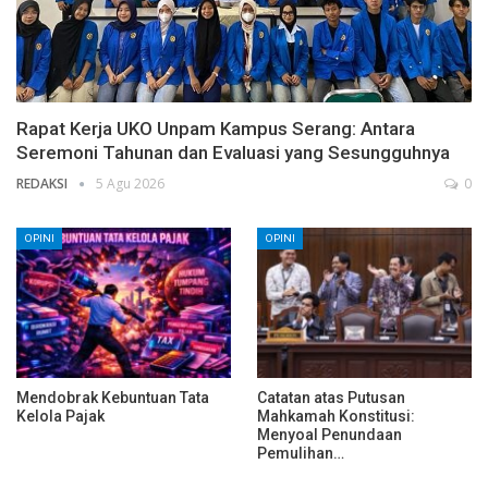
Rapat Kerja UKO Unpam Kampus Serang: Antara
Seremoni Tahunan dan Evaluasi yang Sesungguhnya
REDAKSI
5 Agu 2026
0
OPINI
OPINI
Mendobrak Kebuntuan Tata
Catatan atas Putusan
Kelola Pajak
Mahkamah Konstitusi:
Menyoal Penundaan
Pemulihan…