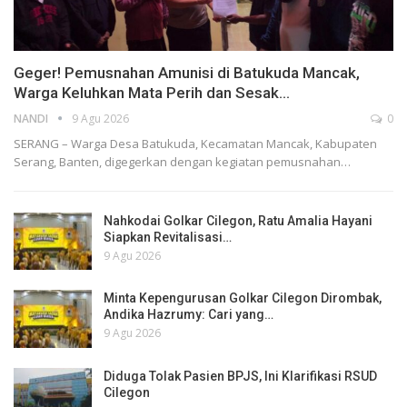
Geger! Pemusnahan Amunisi di Batukuda Mancak,
Warga Keluhkan Mata Perih dan Sesak…
NANDI
9 Agu 2026
0
SERANG – Warga Desa Batukuda, Kecamatan Mancak, Kabupaten
Serang, Banten, digegerkan dengan kegiatan pemusnahan…
Nahkodai Golkar Cilegon, Ratu Amalia Hayani
Siapkan Revitalisasi…
9 Agu 2026
Minta Kepengurusan Golkar Cilegon Dirombak,
Andika Hazrumy: Cari yang…
9 Agu 2026
Diduga Tolak Pasien BPJS, Ini Klarifikasi RSUD
Cilegon