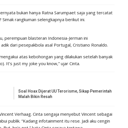
ternyata bukan hanya Ratna Sarumpaet saja yang tercatat
 Simak rangkuman selengkapnya berikut ini.
tu, perempuan blasteran Indonesia-Jerman ini
adik dari pesepakbola asal Portugal, Cristiano Ronaldo.
a mengakui atas kebohongan yang dilakukan setelah banyak
). It’s just my joke you know,” ujar Cinta.
Soal Hoax Dijerat UU Terorisme, Sikap Pemerintah
Malah Bikin Resah
Vincent Verhaag. Cinta sengaja menyebut Vincent sebagai
ui publik. “Kadang infotainment itu rese. Jadi aku cengin
o. But, he’s not,” kata Cinta seraya tertawa.‬