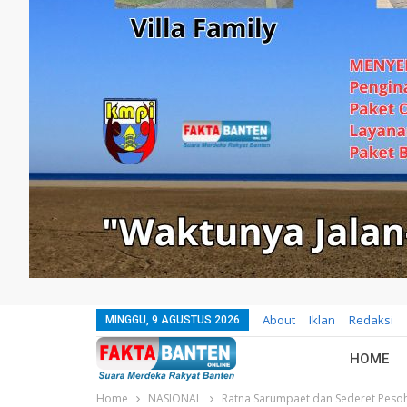
About
Iklan
Redaksi
MINGGU, 9 AGUSTUS 2026
HOME
Home
NASIONAL
Ratna Sarumpaet dan Sederet Peso