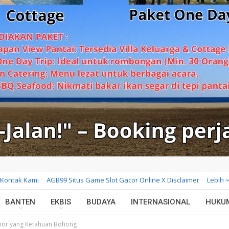
Kontak Kami
AGB99 Situs Game Slot Gacor Online X Disclaimer
Lebih
BANTEN
EKBIS
BUDAYA
INTERNASIONAL
HUKU
hor yang Ketahuan Bohong