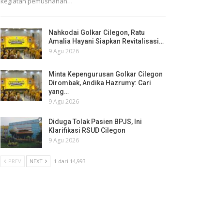
kegiatan pemusnahan…
Nahkodai Golkar Cilegon, Ratu
Amalia Hayani Siapkan Revitalisasi…
9 Agu 2026
Minta Kepengurusan Golkar Cilegon
Dirombak, Andika Hazrumy: Cari
yang…
9 Agu 2026
Diduga Tolak Pasien BPJS, Ini
Klarifikasi RSUD Cilegon
9 Agu 2026
PREV
NEXT
1 dari 14,993