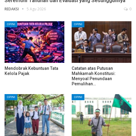
Seremoni Tahunan dan Evaluasi yang Sesungguhnya
REDAKSI
5 Agu 2026
0
OPINI
OPINI
Mendobrak Kebuntuan Tata
Catatan atas Putusan
Kelola Pajak
Mahkamah Konstitusi:
Menyoal Penundaan
Pemulihan…
OPINI
OPINI