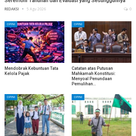
Seremoni Tahunan dan Evaluasi yang Sesungguhnya
REDAKSI
5 Agu 2026
0
OPINI
OPINI
Mendobrak Kebuntuan Tata
Catatan atas Putusan
Kelola Pajak
Mahkamah Konstitusi:
Menyoal Penundaan
Pemulihan…
OPINI
OPINI