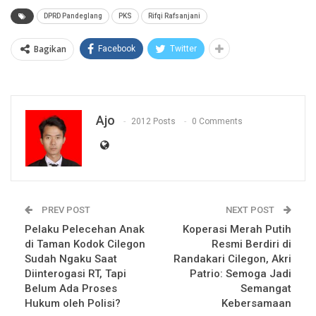
DPRD Pandeglang
PKS
Rifqi Rafsanjani
Bagikan
Facebook
Twitter
Ajo
2012 Posts
0 Comments
PREV POST
NEXT POST
Pelaku Pelecehan Anak
Koperasi Merah Putih
di Taman Kodok Cilegon
Resmi Berdiri di
Sudah Ngaku Saat
Randakari Cilegon, Akri
Diinterogasi RT, Tapi
Patrio: Semoga Jadi
Belum Ada Proses
Semangat
Hukum oleh Polisi?
Kebersamaan