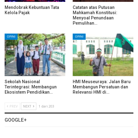
Mendobrak Kebuntuan Tata
Catatan atas Putusan
Kelola Pajak
Mahkamah Konstitusi:
Menyoal Penundaan
Pemulihan…
OPINI
OPINI
Sekolah Nasional
HMI Meuseuraya: Jalan Baru
Terintegrasi: Membangun
Membangun Persatuan dan
Ekosistem Pendidikan…
Relevansi HMI di…
PREV
NEXT
1 dari 203
GOOGLE+