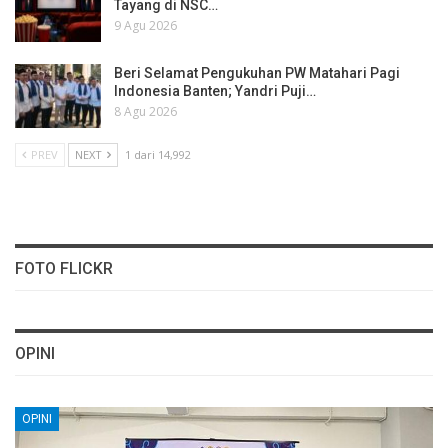
Tayang di NSC…
9 Agu 2026
Beri Selamat Pengukuhan PW Matahari Pagi
Indonesia Banten; Yandri Puji…
8 Agu 2026
PREV
NEXT
1 dari 14,992
FOTO FLICKR
OPINI
OPINI