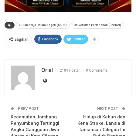
Kuliah Kerja Dalam Negeri (KKDN)
Universitas Pertahanan (UNHAN)
Bagikan
Facebook
Twitter
Oriel
2189 Posts
0 Comments
PREV POST
NEXT POST
Kecamatan Jombang
Hidup di Kebun dan
Penyumbang Tertinggi
Kena Stroke, Lansia di
Angka Gangguan Jiwa
Tamansari Cilegon Ini
Warga di Kota Cilegon
Butuh Bantuan