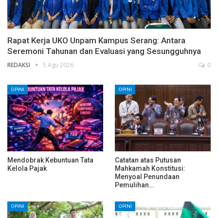
Rapat Kerja UKO Unpam Kampus Serang: Antara
Seremoni Tahunan dan Evaluasi yang Sesungguhnya
REDAKSI
5 Agu 2026
0
OPINI
OPINI
Mendobrak Kebuntuan Tata
Catatan atas Putusan
Kelola Pajak
Mahkamah Konstitusi:
Menyoal Penundaan
Pemulihan…
OPINI
OPINI