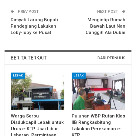
PREV POST
NEXT POST
Dimyati Larang Bupati
Mengintip Rumah
Pandeglang Lakukan
Bawah Laut Nan
Loby-loby ke Pusat
Canggih Ala Dubai
BERITA TERKAIT
DARI PERNULIS
LEBAK
LEBAK
Warga Serbu
Puluhan WBP Rutan Klas
Disdukcapil Lebak untuk
IIB Rangkasbitung
Urus e-KTP Usai Libur
Lakukan Perekaman e-
Lebaran, Permintaan
KTP