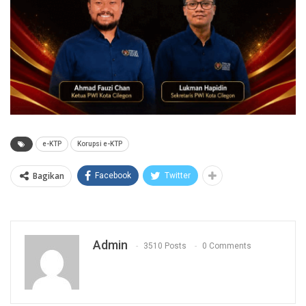
e-KTP
Korupsi e-KTP
Bagikan
Facebook
Twitter
Admin
3510 Posts
0 Comments